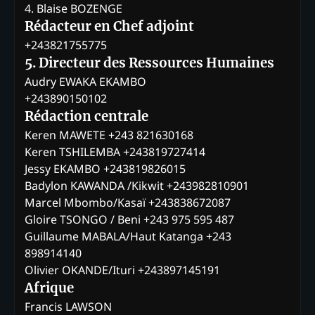
4. Blaise BOZENGE
Rédacteur en Chef adjoint
+243821755775
5. Directeur des Ressources Humaines
Audry EWAKA EKAMBO
+243890150102
Rédaction centrale
Keren MAWETE +243 821630168
Keren TSHILEMBA +243819727414
Jessy EKAMBO +243819826015
Badylon KAWANDA /Kikwit +243982810901
Marcel Mbombo/Kasaï +243838672087
Gloire TSONGO / Beni +243 975 595 487
Guillaume MABALA/Haut Katanga +243
898914140
Olivier OKANDE/Ituri +243897145191
Afrique
Francis LAWSON