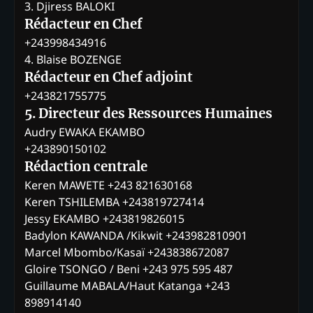
3. Djiress BALOKI
Rédacteur en Chef
+243998434916
4. Blaise BOZENGE
Rédacteur en Chef adjoint
+243821755775
5. Directeur des Ressources Humaines
Audry EWAKA EKAMBO
+243890150102
Rédaction centrale
Keren MAWETE +243 821630168
Keren TSHILEMBA +243819727414
Jessy EKAMBO +243819826015
Badylon KAWANDA /Kikwit +243982810901
Marcel Mbombo/Kasaï +243838672087
Gloire TSONGO / Beni +243 975 595 487
Guillaume MABALA/Haut Katanga +243
898914140