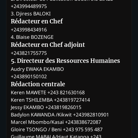
+243994489975
3. Djiress BALOKI
Rédacteur en Chef
+243998434916
4. Blaise BOZENGE
Rédacteur en Chef adjoint
+243821755775
5. Directeur des Ressources Humaines
Audry EWAKA EKAMBO
+243890150102
Rédaction centrale
Keren MAWETE +243 821630168
Keren TSHILEMBA +243819727414
Jessy EKAMBO +243819826015
Badylon KAWANDA /Kikwit +243982810901
Marcel Mbombo/Kasaï +243838672087
Gloire TSONGO / Beni +243 975 595 487
Guillaume MABALA/Haut Katanga +243