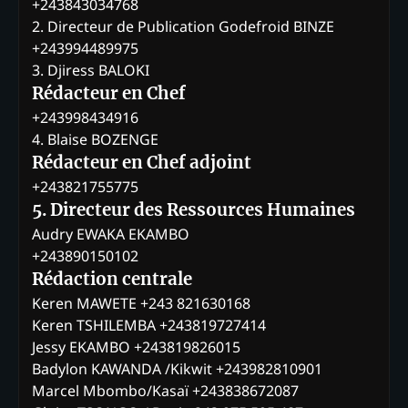
+243843034768
2. Directeur de Publication Godefroid BINZE
+243994489975
3. Djiress BALOKI
Rédacteur en Chef
+243998434916
4. Blaise BOZENGE
Rédacteur en Chef adjoint
+243821755775
5. Directeur des Ressources Humaines
Audry EWAKA EKAMBO
+243890150102
Rédaction centrale
Keren MAWETE +243 821630168
Keren TSHILEMBA +243819727414
Jessy EKAMBO +243819826015
Badylon KAWANDA /Kikwit +243982810901
Marcel Mbombo/Kasaï +243838672087