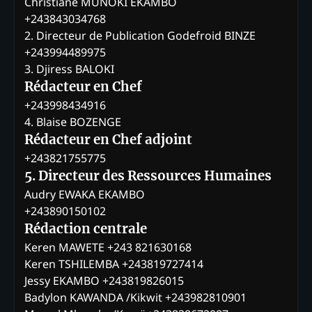
Christiane MUNOKI EKAMBO
+243843034768
2. Directeur de Publication Godefroid BINZE
+243994489975
3. Djiress BALOKI
Rédacteur en Chef
+243998434916
4. Blaise BOZENGE
Rédacteur en Chef adjoint
+243821755775
5. Directeur des Ressources Humaines
Audry EWAKA EKAMBO
+243890150102
Rédaction centrale
Keren MAWETE +243 821630168
Keren TSHILEMBA +243819727414
Jessy EKAMBO +243819826015
Badylon KAWANDA /Kikwit +243982810901