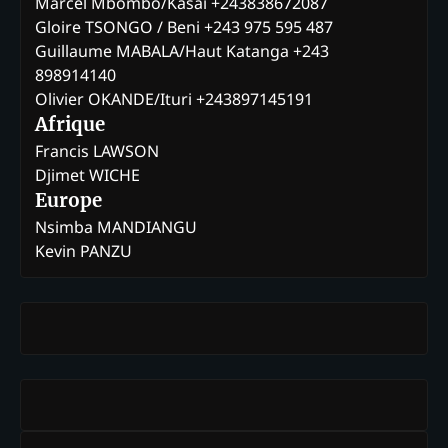
Marcel Mbombo/Kasaï +243838672087
Gloire TSONGO / Beni +243 975 595 487
Guillaume MABALA/Haut Katanga +243
898914140
Olivier OKANDE/Ituri +243897145191
Afrique
Francis LAWSON
Djimet WICHE
Europe
Nsimba MANDIANGU
Kevin PANZU