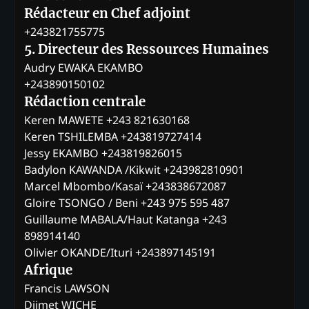
Rédacteur en Chef adjoint
+243821755775
5. Directeur des Ressources Humaines
Audry EWAKA EKAMBO
+243890150102
Rédaction centrale
Keren MAWETE +243 821630168
Keren TSHILEMBA +243819727414
Jessy EKAMBO +243819826015
Badylon KAWANDA /Kikwit +243982810901
Marcel Mbombo/Kasaï +243838672087
Gloire TSONGO / Beni +243 975 595 487
Guillaume MABALA/Haut Katanga +243
898914140
Olivier OKANDE/Ituri +243897145191
Afrique
Francis LAWSON
Djimet WICHE