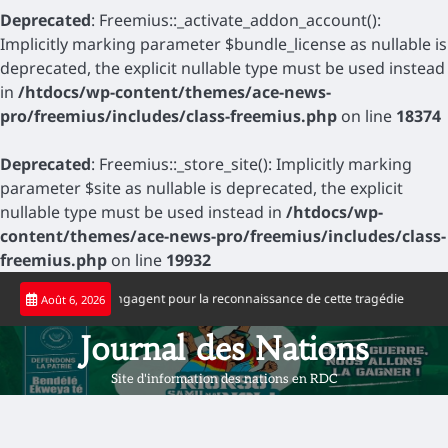
Deprecated
: Freemius::_activate_addon_account():
Implicitly marking parameter $bundle_license as nullable is
deprecated, the explicit nullable type must be used instead
in
/htdocs/wp-content/themes/ace-news-
pro/freemius/includes/class-freemius.php
on line
18374
Deprecated
: Freemius::_store_site(): Implicitly marking
parameter $site as nullable is deprecated, the explicit
nullable type must be used instead in
/htdocs/wp-
content/themes/ace-news-pro/freemius/includes/class-
freemius.php
on line
19932
Skip
laise s’engagent pour la reconnaissance de cette tragédie
Football : DC Vir
Août 6, 2026
to
content
Journal des Nations
Site d'information des nations en RDC