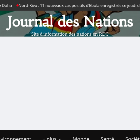
rd-Kivu : 11 nouveaux cas positifs d’Ebola enregistrés ce jeudi dans six zon
Journal des Nations
Site d'information des nations en RDC
nvironnement
+ plus
Monde
Santé
Socié