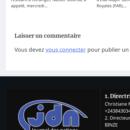
appelé, mercredi…
Royales (FAR),…
Laisser un commentaire
Vous devez
vous connecter
pour publier un
1. Direct
Christian
+24384303
2. Directeu
BINZE