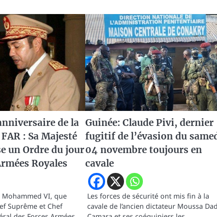
nniversaire de la
Guinée: Claude Pivi, dernier
 FAR : Sa Majesté
fugitif de l’évasion du same
se un Ordre du jour
04 novembre toujours en
Armées Royales
cavale
oi Mohammed VI, que
Les forces de sécurité ont mis fin à la
Chef Suprême et Chef
cavale de l’ancien dictateur Moussa Dad
éral des Forces Armées
Camara et ses coéquipiers les…