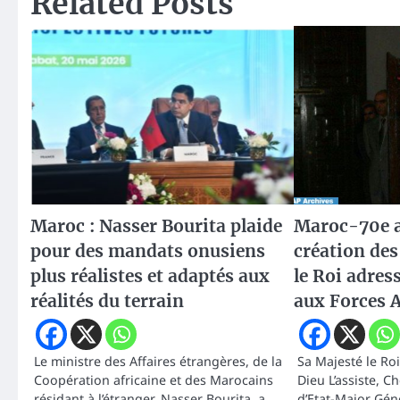
Related Posts
Maroc : Nasser Bourita plaide
Maroc-70e a
pour des mandats onusiens
création des
plus réalistes et adaptés aux
le Roi adres
réalités du terrain
aux Forces 
Le ministre des Affaires étrangères, de la
Sa Majesté le R
Coopération africaine et des Marocains
Dieu L’assiste, 
résidant à l’étranger, Nasser Bourita, a
d’Etat-Major Gén