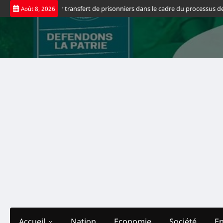
Skip
nt le premier transfert de prisonniers dans le cadre du processus de Doha
No
Août 8, 2026
to
content
Accueil
Nation
Economie
Société
E