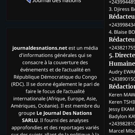
+24399448
3. Djiress 
Rédacteu
+24399843
4. Blaise 
Rédacteur
+24382175
journaldesnations.net
est un média
d'informations générales qui se
5. Direct
consacre à la couverture des
Humaine
événements et de l’actualité en
Audry EWA
République Démocratique du Congo
+24389015
(RDC). Il se donne également le pari de
Rédactio
faire le focus de l’actualité
Keren MAW
internationale (Afrique, Europe, Asie,
Keren TSH
Amériques, Océanie). Il est membre du
Jessy EKA
groupe
Le Journal Des Nations
Badylon KA
SARLU
. Il fourni des analyses
+24398281
approfondies et des reportages variés
Marcel Mb
sur des sujets allant de la politique à la