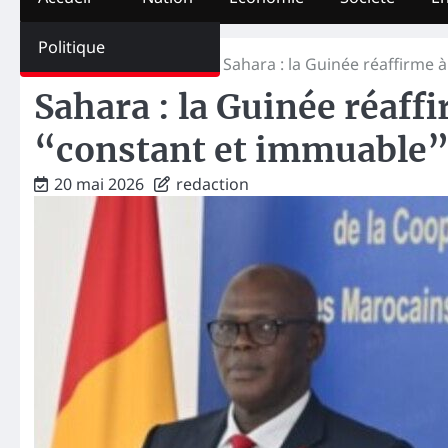
Politique
Home
International
Sahara : la Guinée réaffirme 
Sahara : la Guinée réaff
“constant et immuable” 
20 mai 2026
redaction