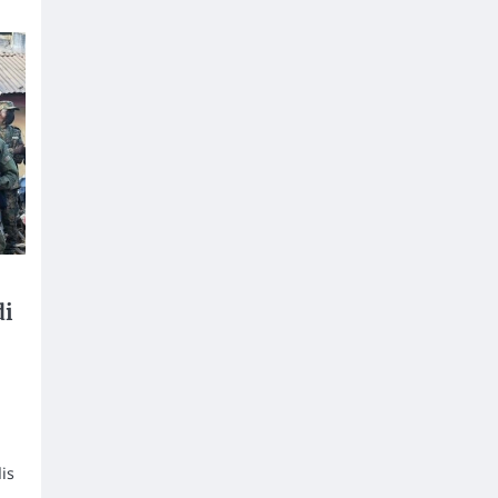
di
is