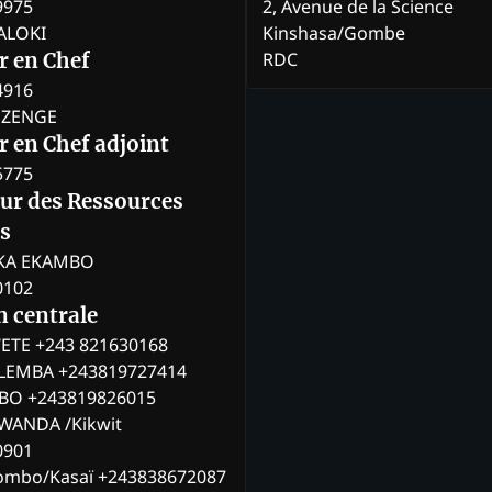
9975
2, Avenue de la Science
BALOKI
Kinshasa/Gombe
RDC
r en Chef
4916
BOZENGE
 en Chef adjoint
5775
eur des Ressources
s
KA EKAMBO
0102
n centrale
ETE +243 821630168
ILEMBA +243819727414
MBO +243819826015
WANDA /Kikwit
0901
ombo/Kasaï +243838672087