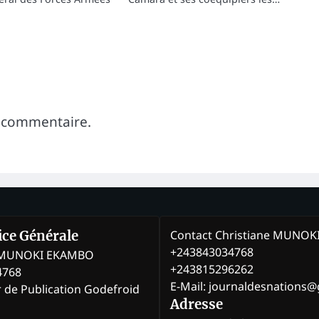
 commentaire.
Contact Christiane MUNO
rice Générale
+243843034768
e MUNOKI EKAMBO
+243815296262
4768
E-Mail: journaldesnations
r de Publication Godefroid
Adresse