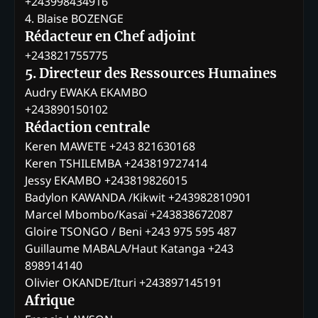
+243998434916
4. Blaise BOZENGE
Rédacteur en Chef adjoint
+243821755775
5. Directeur des Ressources Humaines
Audry EWAKA EKAMBO
+243890150102
Rédaction centrale
Keren MAWETE +243 821630168
Keren TSHILEMBA +243819727414
Jessy EKAMBO +243819826015
Badylon KAWANDA /Kikwit +243982810901
Marcel Mbombo/Kasaï +243838672087
Gloire TSONGO / Beni +243 975 595 487
Guillaume MABALA/Haut Katanga +243
898914140
Olivier OKANDE/Ituri +243897145191
Afrique