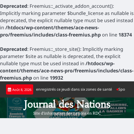
Deprecated
: Freemius::_activate_addon_account():
Implicitly marking parameter $bundle_license as nullable is
deprecated, the explicit nullable type must be used instead
in
/htdocs/wp-content/themes/ace-news-
pro/freemius/includes/class-freemius.php
on line
18374
Deprecated
: Freemius::_store_site(): Implicitly marking
parameter $site as nullable is deprecated, the explicit
nullable type must be used instead in
/htdocs/wp-
content/themes/ace-news-pro/freemius/includes/class-
freemius.php
on line
19932
Skip
positifs d’Ebola enregistrés ce jeudi dans six zones de santé
Sport : la nou
Août 8, 2026
to
content
Journal des Nations
Site d'information des nations en RDC