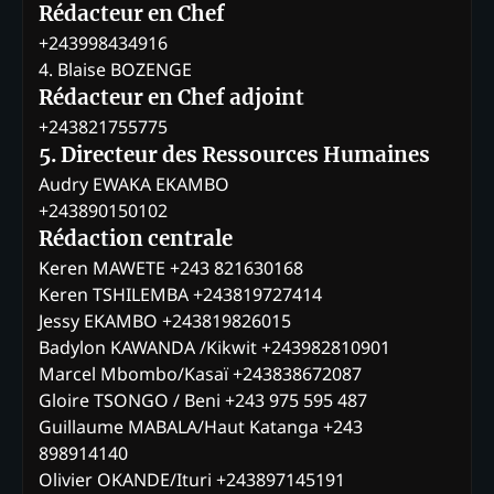
Rédacteur en Chef
+243998434916
4. Blaise BOZENGE
Rédacteur en Chef adjoint
+243821755775
5. Directeur des Ressources Humaines
Audry EWAKA EKAMBO
+243890150102
Rédaction centrale
Keren MAWETE +243 821630168
Keren TSHILEMBA +243819727414
Jessy EKAMBO +243819826015
Badylon KAWANDA /Kikwit +243982810901
Marcel Mbombo/Kasaï +243838672087
Gloire TSONGO / Beni +243 975 595 487
Guillaume MABALA/Haut Katanga +243
898914140
Olivier OKANDE/Ituri +243897145191