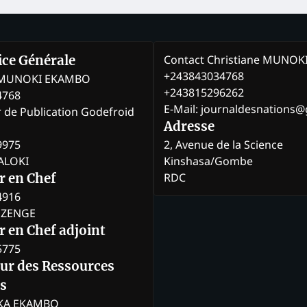
Contact Christiane MUNO
rice Générale
+243843034768
e MUNOKI EKAMBO
+243815296262
4768
E-Mail: journaldesnations
r de Publication Godefroid
Adresse
9975
2, Avenue de la Science
BALOKI
Kinshasa/Gombe
RDC
r en Chef
4916
BOZENGE
 en Chef adjoint
5775
eur des Ressources
s
KA EKAMBO