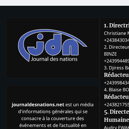
1. Direct
Christian
+24384303
2. Directeu
BINZE
+24399448
3. Djiress 
Rédacteu
+24399843
4. Blaise 
Rédacteur
+24382175
journaldesnations.net
est un média
d'informations générales qui se
5. Direct
consacre à la couverture des
Humaine
événements et de l’actualité en
Audry EWA