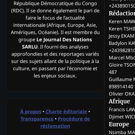
République Démocratique du Congo
+24389015
(RDC). Il se donne également le pari de
Rédactio
faire le focus de l’actualité
Keren MAW
internationale (Afrique, Europe, Asie,
Keren TSH
Amériques, Océanie). Il est membre du
Jessy EKA
groupe
Le Journal Des Nations
Badylon KA
SARLU
. Il fourni des analyses
+24398281
approfondies et des reportages variés
Marcel Mb
sur des sujets allant de la politique à la
Gloire TSO
culture, en passant par l'économie et
487
les enjeux sociaux.
Guillaume 
898914140
Olivier OK
Afrique
Francis L
À propos
•
Charte éditoriale
•
Djimet WI
Transparence
•
Procédure de
Europe
réclamation
Nsimba M