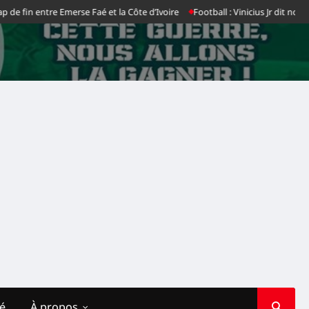
e fin entre Emerse Faé et la Côte d’Ivoire
Football : Vinicius Jr dit non au 
té
À propos