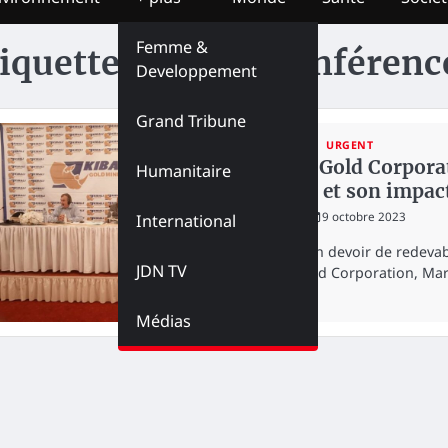
Femme &
iquette :
50ème conférence
Developpement
Grand Tribune
ECONOMIE
URGENT
Barrick Gold Corporat
Humanitaire
minière et son impact
redaction
9 octobre 2023
International
Fidèle à son devoir de redevabi
JDN TV
Barrick Gold Corporation, Ma
Médias