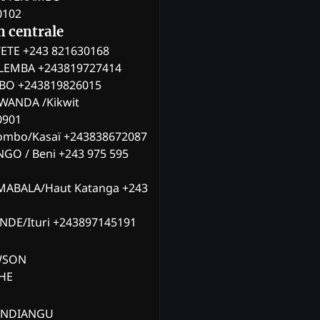
0102
n centrale
ETE +243 821630168
ILEMBA +243819727414
MBO +243819826015
WANDA /Kikwit
0901
ombo/Kasaï +243838672087
NGO / Beni +243 975 595
MABALA/Haut Katanga +243
ANDE/Ituri +243897145191
AWSON
CHE
ANDIANGU