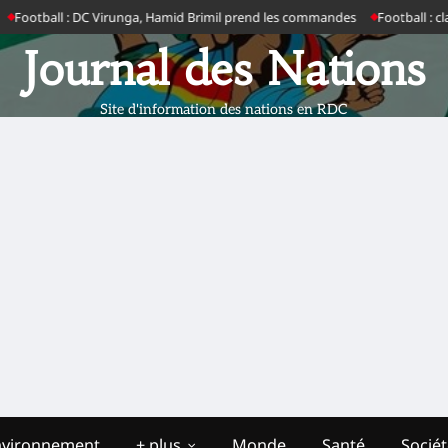
otball : DC Virunga, Hamid Brimil prend les commandes
Football : clap d
Journal des Nations
Site d'information des nations en RDC
nvironnement
+ plus
Monde
Santé
Socié