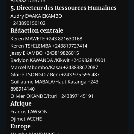
+243821755775
5. Directeur des Ressources Humaines
Audry EWAKA EKAMBO
+243890150102
Rédaction centrale
Keren MAWETE +243 821630168
Keren TSHILEMBA +243819727414
Jessy EKAMBO +243819826015
Badylon KAWANDA /Kikwit +243982810901
Marcel Mbombo/Kasaï +243838672087
Gloire TSONGO / Beni +243 975 595 487
Guillaume MABALA/Haut Katanga +243
898914140
Olivier OKANDE/Ituri +243897145191
Afrique
Francis LAWSON
Djimet WICHE
Europe