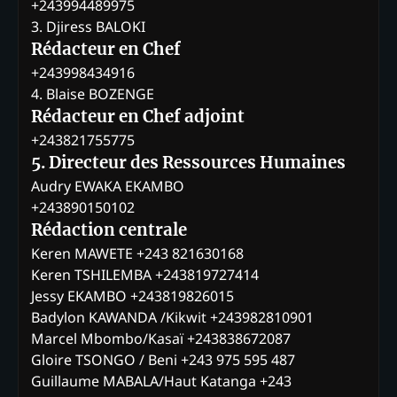
+243994489975
3. Djiress BALOKI
Rédacteur en Chef
+243998434916
4. Blaise BOZENGE
Rédacteur en Chef adjoint
+243821755775
5. Directeur des Ressources Humaines
Audry EWAKA EKAMBO
+243890150102
Rédaction centrale
Keren MAWETE +243 821630168
Keren TSHILEMBA +243819727414
Jessy EKAMBO +243819826015
Badylon KAWANDA /Kikwit +243982810901
Marcel Mbombo/Kasaï +243838672087
Gloire TSONGO / Beni +243 975 595 487
Guillaume MABALA/Haut Katanga +243