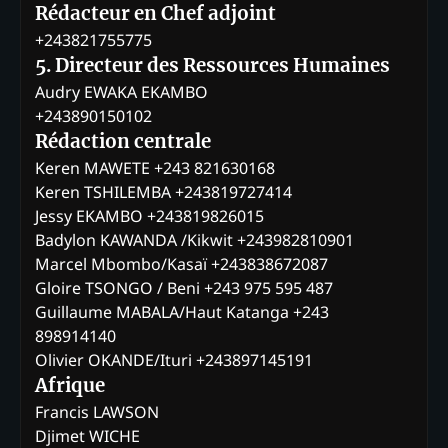
Rédacteur en Chef adjoint
+243821755775
5. Directeur des Ressources Humaines
Audry EWAKA EKAMBO
+243890150102
Rédaction centrale
Keren MAWETE +243 821630168
Keren TSHILEMBA +243819727414
Jessy EKAMBO +243819826015
Badylon KAWANDA /Kikwit +243982810901
Marcel Mbombo/Kasaï +243838672087
Gloire TSONGO / Beni +243 975 595 487
Guillaume MABALA/Haut Katanga +243
898914140
Olivier OKANDE/Ituri +243897145191
Afrique
Francis LAWSON
Djimet WICHE