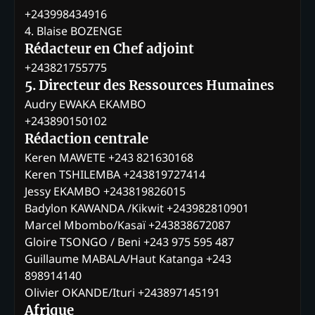
+243998434916
4. Blaise BOZENGE
Rédacteur en Chef adjoint
+243821755775
5. Directeur des Ressources Humaines
Audry EWAKA EKAMBO
+243890150102
Rédaction centrale
Keren MAWETE +243 821630168
Keren TSHILEMBA +243819727414
Jessy EKAMBO +243819826015
Badylon KAWANDA /Kikwit +243982810901
Marcel Mbombo/Kasaï +243838672087
Gloire TSONGO / Beni +243 975 595 487
Guillaume MABALA/Haut Katanga +243
898914140
Olivier OKANDE/Ituri +243897145191
Afrique