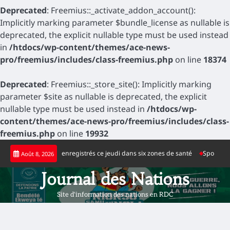
Deprecated
: Freemius::_activate_addon_account():
Implicitly marking parameter $bundle_license as nullable is
deprecated, the explicit nullable type must be used instead
in
/htdocs/wp-content/themes/ace-news-
pro/freemius/includes/class-freemius.php
on line
18374
Deprecated
: Freemius::_store_site(): Implicitly marking
parameter $site as nullable is deprecated, the explicit
nullable type must be used instead in
/htdocs/wp-
content/themes/ace-news-pro/freemius/includes/class-
freemius.php
on line
19932
Skip
positifs d’Ebola enregistrés ce jeudi dans six zones de santé
Sport : la nou
Août 8, 2026
to
content
Journal des Nations
Site d'information des nations en RDC