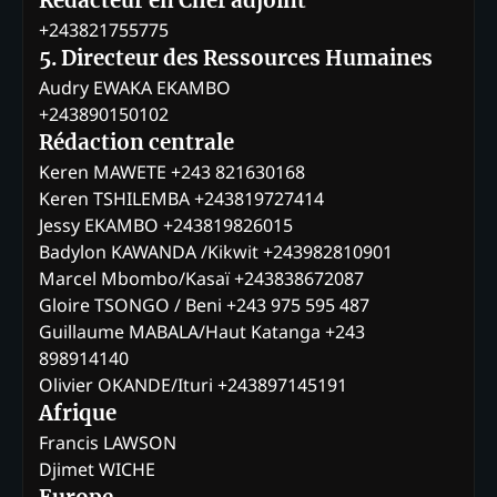
Rédacteur en Chef adjoint
+243821755775
5. Directeur des Ressources Humaines
Audry EWAKA EKAMBO
+243890150102
Rédaction centrale
Keren MAWETE +243 821630168
Keren TSHILEMBA +243819727414
Jessy EKAMBO +243819826015
Badylon KAWANDA /Kikwit +243982810901
Marcel Mbombo/Kasaï +243838672087
Gloire TSONGO / Beni +243 975 595 487
Guillaume MABALA/Haut Katanga +243
898914140
Olivier OKANDE/Ituri +243897145191
Afrique
Francis LAWSON
Djimet WICHE