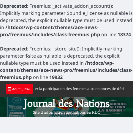
Deprecated
: Freemius::_activate_addon_account():
Implicitly marking parameter $bundle_license as nullable is
deprecated, the explicit nullable type must be used instead
in
/htdocs/wp-content/themes/ace-news-
pro/freemius/includes/class-freemius.php
on line
18374
Deprecated
: Freemius::_store_site(): Implicitly marking
parameter $site as nullable is deprecated, the explicit
nullable type must be used instead in
/htdocs/wp-
content/themes/ace-news-pro/freemius/includes/class-
freemius.php
on line
19932
Skip
ppelle à accélérer la participation des femmes aux instances de décision
Jo
Août 9, 2026
to
content
Journal des Nations
Site d'information des nations en RDC