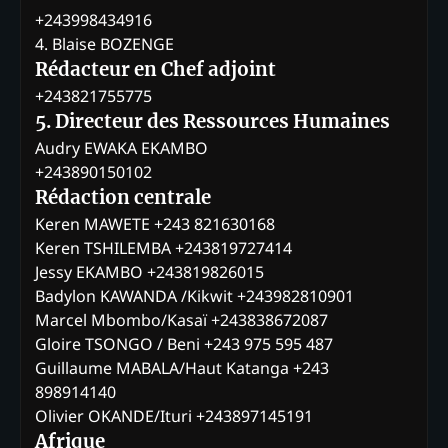
+243998434916
4. Blaise BOZENGE
Rédacteur en Chef adjoint
+243821755775
5. Directeur des Ressources Humaines
Audry EWAKA EKAMBO
+243890150102
Rédaction centrale
Keren MAWETE +243 821630168
Keren TSHILEMBA +243819727414
Jessy EKAMBO +243819826015
Badylon KAWANDA /Kikwit +243982810901
Marcel Mbombo/Kasaï +243838672087
Gloire TSONGO / Beni +243 975 595 487
Guillaume MABALA/Haut Katanga +243
898914140
Olivier OKANDE/Ituri +243897145191
Afrique