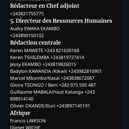
Rédacteur en Chef adjoint
+243821755775
5. Directeur des Ressources Humaines
Audry EWAKA EKAMBO
+243890150102
Rédaction centrale
Keren MAWETE +243 821630168
Keren TSHILEMBA +243819727414
Jessy EKAMBO +243819826015
Badylon KAWANDA /Kikwit +243982810901
Marcel Mbombo/Kasaï +243838672087
Gloire TSONGO / Beni +243 975 595 487
Guillaume MABALA/Haut Katanga +243
898914140
Olivier OKANDE/Ituri +243897145191
Afrique
Francis LAWSON
Djimet WICHE