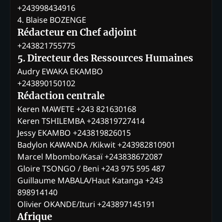
+243998434916
4. Blaise BOZENGE
Rédacteur en Chef adjoint
+243821755775
5. Directeur des Ressources Humaines
Audry EWAKA EKAMBO
+243890150102
Rédaction centrale
Keren MAWETE +243 821630168
Keren TSHILEMBA +243819727414
Jessy EKAMBO +243819826015
Badylon KAWANDA /Kikwit +243982810901
Marcel Mbombo/Kasaï +243838672087
Gloire TSONGO / Beni +243 975 595 487
Guillaume MABALA/Haut Katanga +243
898914140
Olivier OKANDE/Ituri +243897145191
Afrique