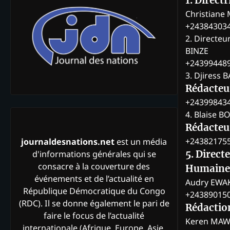
1. Direct
Christian
+24384303
2. Directeu
BINZE
+24399448
3. Djiress 
Rédacteu
+24399843
4. Blaise 
Rédacteur
+24382175
journaldesnations.net
est un média
d'informations générales qui se
5. Direct
consacre à la couverture des
Humaine
événements et de l’actualité en
Audry EWA
République Démocratique du Congo
+24389015
(RDC). Il se donne également le pari de
Rédactio
faire le focus de l’actualité
Keren MAW
internationale (Afrique, Europe, Asie,