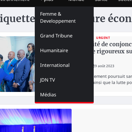
Femme &
iquette :
Conjoncture éco
Developpement
Grand Tribune
ECONOMIE
URGENT
Le Comité de conjonc
Humanitaire
contrôle rigoureux sur
marché
International
redaction
9 août 2023
Le gouvernement poursuit sans 
JDN TV
congolais ainsi que la lutte p
Médias