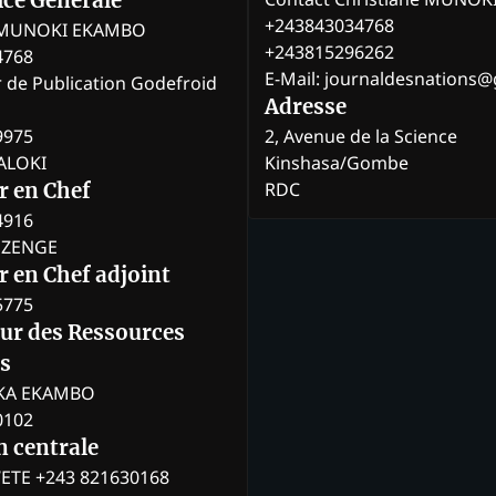
rice Générale
+243843034768
e MUNOKI EKAMBO
+243815296262
4768
E-Mail: journaldesnations
r de Publication Godefroid
Adresse
9975
2, Avenue de la Science
BALOKI
Kinshasa/Gombe
RDC
r en Chef
4916
BOZENGE
 en Chef adjoint
5775
eur des Ressources
s
KA EKAMBO
0102
n centrale
ETE +243 821630168