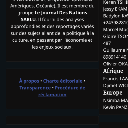
Keren TSH
Amériques, Océanie). Il est membre du
Jessy EKA
groupe
Le Journal Des Nations
Badylon KA
SARLU
. Il fourni des analyses
+24398281
approfondies et des reportages variés
Marcel Mb
sur des sujets allant de la politique à la
Gloire TSO
culture, en passant par l'économie et
487
les enjeux sociaux.
Guillaume 
898914140
Olivier OK
Afrique
Francis L
À propos
•
Charte éditoriale
•
Djimet WI
Transparence
•
Procédure de
Europe
réclamation
Nsimba M
Kevin PAN