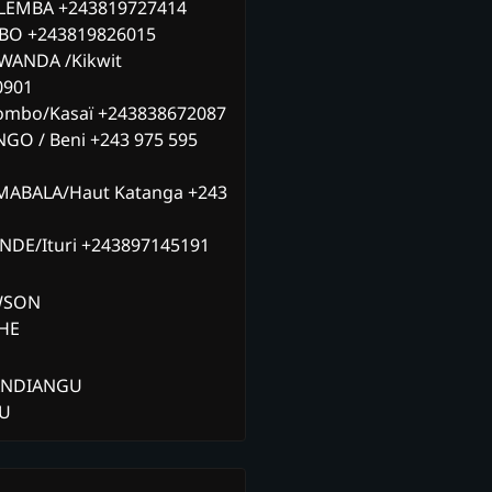
ILEMBA +243819727414
MBO +243819826015
WANDA /Kikwit
0901
ombo/Kasaï +243838672087
NGO / Beni +243 975 595
MABALA/Haut Katanga +243
ANDE/Ituri +243897145191
AWSON
CHE
ANDIANGU
ZU