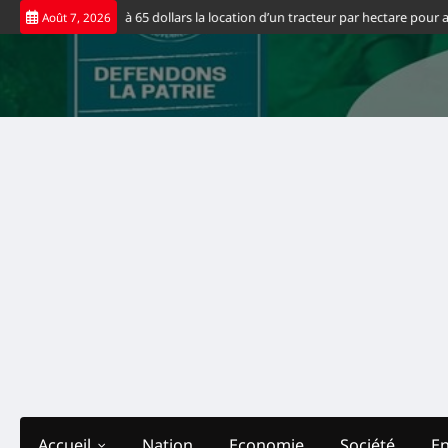
Skip
uvernement fixe à 65 dollars la location d’un tracteur par hectare pour allég
Août 7, 2026
to
content
Accueil
Nation
Economie
Société
E