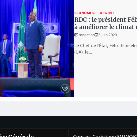
ECONOMIE
URGENT
RDC : le président Fé
à améliorer le climat
redaction
6 juin 2023
Le Chef de l’État, Félix Tshisek
(UA), la…
Contact Christiane MUNO