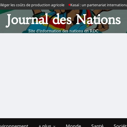
er les coûts de production agricole
Kasaï : un partenariat international e
Journal des Nations
Site d'information des nations en RDC
nvironnement
+ plus
Monde
Santé
Socié