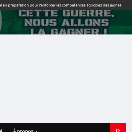
n préparation pour renforcer les compétences agricoles des jeunes
Footba
té
À propos