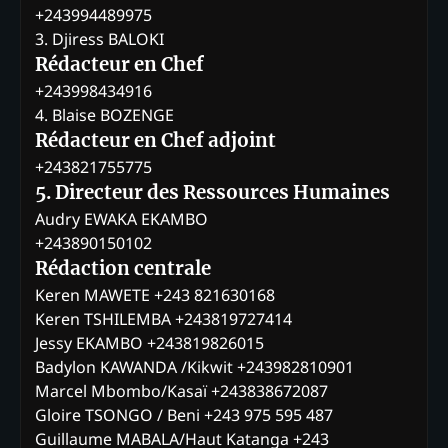
+243994489975
3. Djiress BALOKI
Rédacteur en Chef
+243998434916
4. Blaise BOZENGE
Rédacteur en Chef adjoint
+243821755775
5. Directeur des Ressources Humaines
Audry EWAKA EKAMBO
+243890150102
Rédaction centrale
Keren MAWETE +243 821630168
Keren TSHILEMBA +243819727414
Jessy EKAMBO +243819826015
Badylon KAWANDA /Kikwit +243982810901
Marcel Mbombo/Kasaï +243838672087
Gloire TSONGO / Beni +243 975 595 487
Guillaume MABALA/Haut Katanga +243