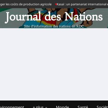
 les coûts de production agricole
Kasaï : un partenariat international en
Journal des Nations
Site d'information des nations en RDC
nvironnement
+ plus
Monde
Santé
Socié