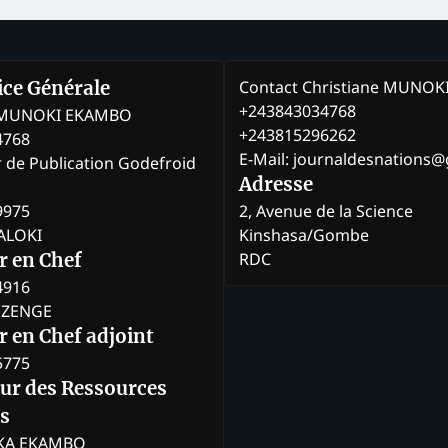
Contact Christiane MUNO
rice Générale
+243843034768
e MUNOKI EKAMBO
+243815296262
4768
E-Mail: journaldesnations
r de Publication Godefroid
Adresse
9975
2, Avenue de la Science
BALOKI
Kinshasa/Gombe
RDC
r en Chef
4916
BOZENGE
 en Chef adjoint
5775
eur des Ressources
s
KA EKAMBO