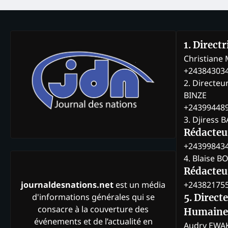
1. Direct
Christian
+24384303
2. Directeu
BINZE
+24399448
3. Djiress 
Rédacteu
+24399843
4. Blaise 
Rédacteur
+24382175
journaldesnations.net
est un média
d'informations générales qui se
5. Direct
consacre à la couverture des
Humaine
événements et de l’actualité en
Audry EWA