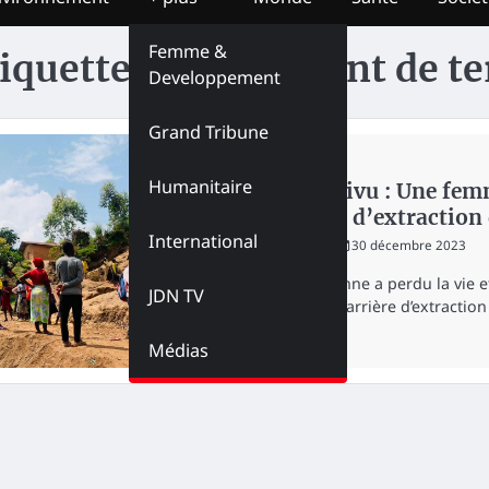
Femme &
iquette :
Éboulement de te
Developpement
Grand Tribune
SOCIÉTÉ
Humanitaire
Nord-Kivu : Une femm
carrière d’extractio
International
redaction
30 décembre 2023
Une personne a perdu la vie 
JDN TV
dans une carrière d’extractio
Médias