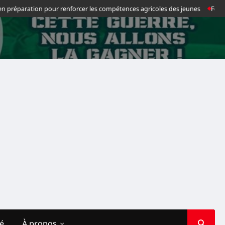
 préparation pour renforcer les compétences agricoles des jeunes
Football
té
À propos