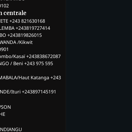
0102
n centrale
ETE +243 821630168
ILEMBA +243819727414
MBO +243819826015
WANDA /Kikwit
0901
ombo/Kasaï +243838672087
NGO / Beni +243 975 595
MABALA/Haut Katanga +243
ANDE/Ituri +243897145191
AWSON
CHE
ANDIANGU