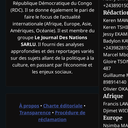
République Démocratique du Congo
+24389015
(RDC). Il se donne également le pari de
Rédactio
faire le focus de l’actualité
Keren MAW
internationale (Afrique, Europe, Asie,
Keren TSH
Amériques, Océanie). Il est membre du
Jessy EKA
groupe
Le Journal Des Nations
Badylon KA
SARLU
. Il fourni des analyses
+24398281
approfondies et des reportages variés
Marcel Mb
sur des sujets allant de la politique à la
Gloire TSO
culture, en passant par l'économie et
487
les enjeux sociaux.
Guillaume 
898914140
Olivier OK
Afrique
Francis L
À propos
•
Charte éditoriale
•
Djimet WI
Transparence
•
Procédure de
Europe
réclamation
Nsimba M