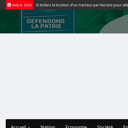
Skip
ernement fixe à 65 dollars la location d’un tracteur par hectare pour alléger
Août 6, 2026
to
content
Accueil
Nation
Economie
Société
E