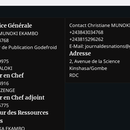
Contact Christiane MUNO
rice Générale
+243843034768
e MUNOKI EKAMBO
+243815296262
4768
E-Mail: journaldesnations
r de Publication Godefroid
Adresse
9975
2, Avenue de la Science
BALOKI
Kinshasa/Gombe
RDC
r en Chef
4916
BOZENGE
 en Chef adjoint
5775
eur des Ressources
s
KA EKAMBO