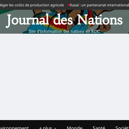
er les coûts de production agricole
Kasaï : un partenariat international 
Journal des Nations
Site d'information des nations en RDC
nvironnement
+ plus
Monde
Santé
Socié