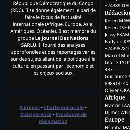
République Démocratique du Congo
+24389015
(RDC). Il se donne également le pari de
Rédactio
faire le focus de l’actualité
Keren MAW
internationale (Afrique, Europe, Asie,
Keren TSH
Amériques, Océanie). Il est membre du
Jessy EKA
groupe
Le Journal Des Nations
Badylon KA
SARLU
. Il fourni des analyses
+24398281
approfondies et des reportages variés
Marcel Mb
sur des sujets allant de la politique à la
Gloire TSO
culture, en passant par l'économie et
487
les enjeux sociaux.
Guillaume 
898914140
Olivier OK
Afrique
Francis L
À propos
•
Charte éditoriale
•
Djimet WI
Transparence
•
Procédure de
Europe
réclamation
Nsimba M