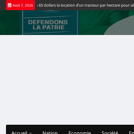
Skip
uvernement fixe à 65 dollars la location d’un tracteur par hectare pour allég
Août 7, 2026
to
content
Accueil
Nation
Economie
Société
E