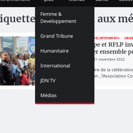
Femme &
iquette :
Éducation aux mé
Developpement
Grand Tribune
FEMME & DEVELOPPEMENT
URG
L’Acofepe et RFLP inv
Humanitaire
travailler ensemble po
redaction
1 novembre 2022
International
Dans le cadre de la célébrati
l’information , l’Association 
JDN TV
Médias