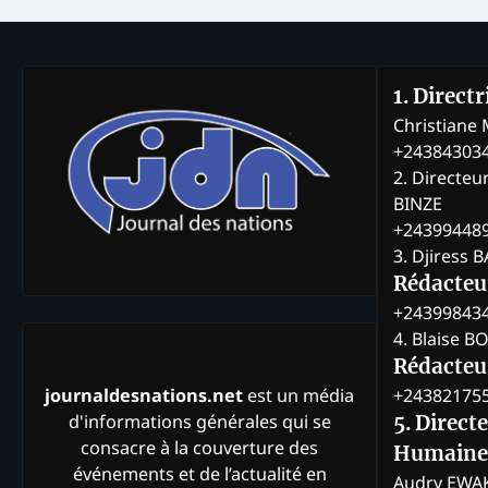
1. Direct
Christian
+24384303
2. Directeu
BINZE
+24399448
3. Djiress 
Rédacteu
+24399843
4. Blaise 
Rédacteur
+24382175
journaldesnations.net
est un média
d'informations générales qui se
5. Direct
consacre à la couverture des
Humaine
événements et de l’actualité en
Audry EWA