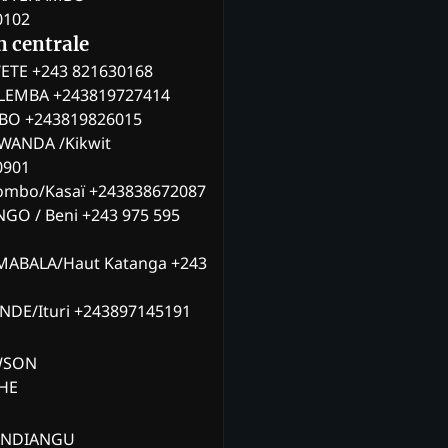
0102
n centrale
ETE +243 821630168
ILEMBA +243819727414
MBO +243819826015
WANDA /Kikwit
0901
ombo/Kasaï +243838672087
NGO / Beni +243 975 595
MABALA/Haut Katanga +243
ANDE/Ituri +243897145191
AWSON
CHE
ANDIANGU