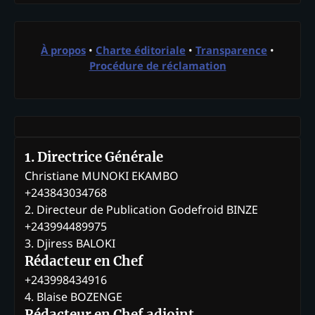
À propos
•
Charte éditoriale
•
Transparence
•
Procédure de réclamation
1. Directrice Générale
Christiane MUNOKI EKAMBO
+243843034768
2. Directeur de Publication Godefroid BINZE
+243994489975
3. Djiress BALOKI
Rédacteur en Chef
+243998434916
4. Blaise BOZENGE
Rédacteur en Chef adjoint