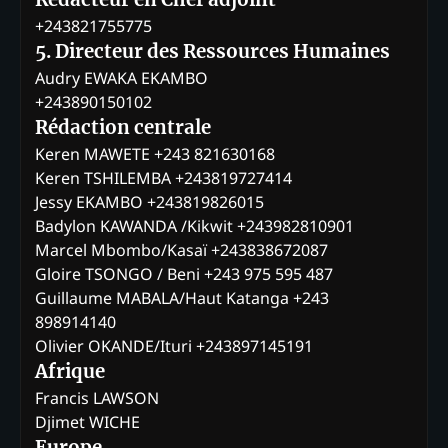
+243821755775
5. Directeur des Ressources Humaines
Audry EWAKA EKAMBO
+243890150102
Rédaction centrale
Keren MAWETE +243 821630168
Keren TSHILEMBA +243819727414
Jessy EKAMBO +243819826015
Badylon KAWANDA /Kikwit +243982810901
Marcel Mbombo/Kasaï +243838672087
Gloire TSONGO / Beni +243 975 595 487
Guillaume MABALA/Haut Katanga +243
898914140
Olivier OKANDE/Ituri +243897145191
Afrique
Francis LAWSON
Djimet WICHE
Europe