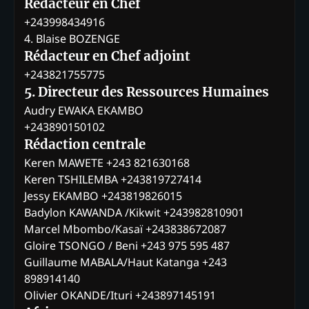
Rédacteur en Chef
+243998434916
4. Blaise BOZENGE
Rédacteur en Chef adjoint
+243821755775
5. Directeur des Ressources Humaines
Audry EWAKA EKAMBO
+243890150102
Rédaction centrale
Keren MAWETE +243 821630168
Keren TSHILEMBA +243819727414
Jessy EKAMBO +243819826015
Badylon KAWANDA /Kikwit +243982810901
Marcel Mbombo/Kasaï +243838672087
Gloire TSONGO / Beni +243 975 595 487
Guillaume MABALA/Haut Katanga +243
898914140
Olivier OKANDE/Ituri +243897145191