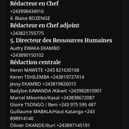
Rédacteur en Chef
+243998434916
4. Blaise BOZENGE
Rédacteur en Chef adjoint
+243821755775
5. Directeur des Ressources Humaines
Audry EWAKA EKAMBO
+243890150102
Rédaction centrale
Keren MAWETE +243 821630168
Keren TSHILEMBA +243819727414
Jessy EKAMBO +243819826015
Badylon KAWANDA /Kikwit +243982810901
Marcel Mbombo/Kasaï +243838672087
Gloire TSONGO / Beni +243 975 595 487
Guillaume MABALA/Haut Katanga +243
898914140
Olivier OKANDE/Ituri +243897145191