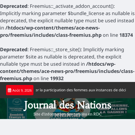
Deprecated
: Freemius::_activate_addon_account():
Implicitly marking parameter $bundle_license as nullable is
deprecated, the explicit nullable type must be used instead
in
/htdocs/wp-content/themes/ace-news-
pro/freemius/includes/class-freemius.php
on line
18374
Deprecated
: Freemius::_store_site(): Implicitly marking
parameter $site as nullable is deprecated, the explicit
nullable type must be used instead in
/htdocs/wp-
content/themes/ace-news-pro/freemius/includes/class-
freemius.php
on line
19932
Skip
ppelle à accélérer la participation des femmes aux instances de décision
Jo
Août 9, 2026
to
content
Journal des Nations
Site d'information des nations en RDC