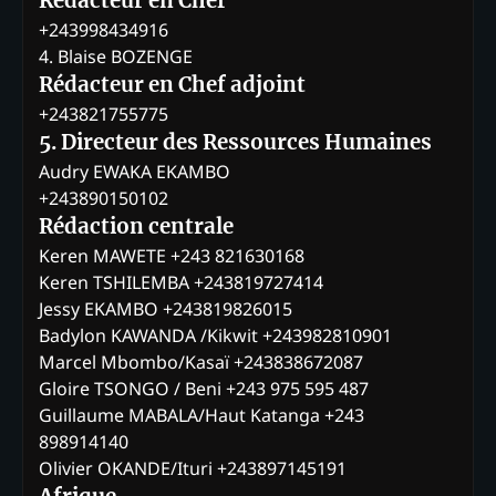
Rédacteur en Chef
+243998434916
4. Blaise BOZENGE
Rédacteur en Chef adjoint
+243821755775
5. Directeur des Ressources Humaines
Audry EWAKA EKAMBO
+243890150102
Rédaction centrale
Keren MAWETE +243 821630168
Keren TSHILEMBA +243819727414
Jessy EKAMBO +243819826015
Badylon KAWANDA /Kikwit +243982810901
Marcel Mbombo/Kasaï +243838672087
Gloire TSONGO / Beni +243 975 595 487
Guillaume MABALA/Haut Katanga +243
898914140
Olivier OKANDE/Ituri +243897145191