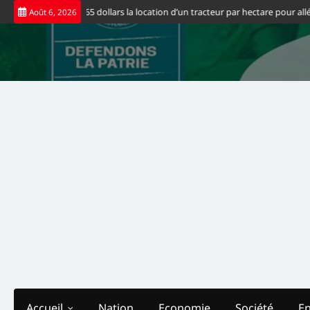
Skip
ernement fixe à 65 dollars la location d’un tracteur par hectare pour alléger
Août 6, 2026
to
content
Accueil
Nation
Economie
Société
E