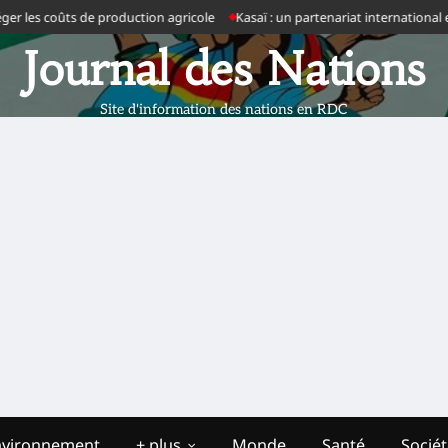
 les coûts de production agricole
Kasaï : un partenariat international en 
Journal des Nations
Site d'information des nations en RDC
nvironnement
+ plus
Monde
Santé
Socié