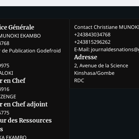
Contact Christiane MUNO
rice Générale
+243843034768
e MUNOKI EKAMBO
+243815296262
4768
E-Mail: journaldesnations
r de Publication Godefroid
Adresse
9975
2, Avenue de la Science
BALOKI
Kinshasa/Gombe
RDC
r en Chef
4916
BOZENGE
 en Chef adjoint
5775
eur des Ressources
s
KA EKAMBO