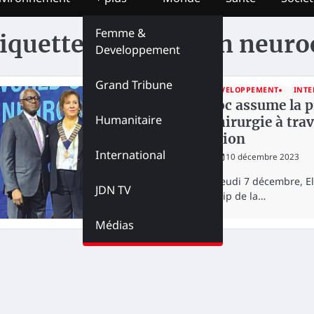
Femme &
iquette :
Fédération neuro
Developpement
Grand Tribune
FEMME & DEVELOPPEMENT
INTE
Le Maroc assume la p
Humanitaire
neurochirurgie à tra
distinction
International
redaction
10 décembre 2023
Depuis le jeudi 7 décembre, E
JDN TV
le leadership de la…
Médias