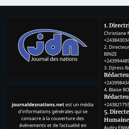
1. Direct
Christian
+24384303
2. Directeu
BINZE
+24399448
3. Djiress 
Rédacteu
+24399843
4. Blaise 
Rédacteur
+24382175
journaldesnations.net
est un média
d'informations générales qui se
5. Direct
consacre à la couverture des
Humaine
événements et de l’actualité en
Audry EWA