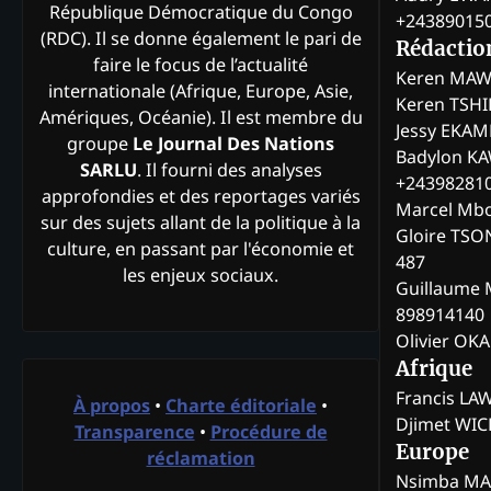
République Démocratique du Congo
+24389015
(RDC). Il se donne également le pari de
Rédactio
faire le focus de l’actualité
Keren MAW
internationale (Afrique, Europe, Asie,
Keren TSH
Amériques, Océanie). Il est membre du
Jessy EKA
groupe
Le Journal Des Nations
Badylon KA
SARLU
. Il fourni des analyses
+24398281
approfondies et des reportages variés
Marcel Mb
sur des sujets allant de la politique à la
Gloire TSO
culture, en passant par l'économie et
487
les enjeux sociaux.
Guillaume 
898914140
Olivier OK
Afrique
Francis L
À propos
•
Charte éditoriale
•
Djimet WI
Transparence
•
Procédure de
Europe
réclamation
Nsimba M