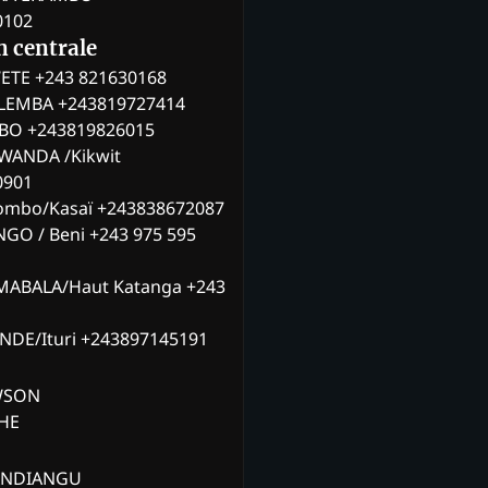
0102
n centrale
ETE +243 821630168
ILEMBA +243819727414
MBO +243819826015
WANDA /Kikwit
0901
ombo/Kasaï +243838672087
NGO / Beni +243 975 595
MABALA/Haut Katanga +243
ANDE/Ituri +243897145191
AWSON
CHE
ANDIANGU