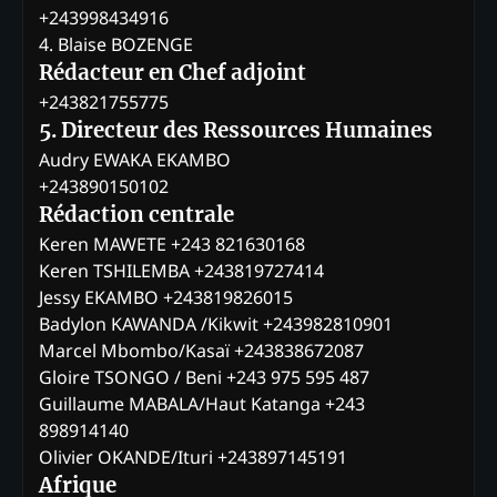
+243998434916
4. Blaise BOZENGE
Rédacteur en Chef adjoint
+243821755775
5. Directeur des Ressources Humaines
Audry EWAKA EKAMBO
+243890150102
Rédaction centrale
Keren MAWETE +243 821630168
Keren TSHILEMBA +243819727414
Jessy EKAMBO +243819826015
Badylon KAWANDA /Kikwit +243982810901
Marcel Mbombo/Kasaï +243838672087
Gloire TSONGO / Beni +243 975 595 487
Guillaume MABALA/Haut Katanga +243
898914140
Olivier OKANDE/Ituri +243897145191
Afrique