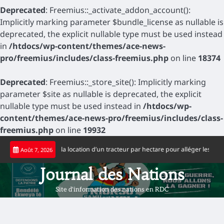
Deprecated
: Freemius::_activate_addon_account():
Implicitly marking parameter $bundle_license as nullable is
deprecated, the explicit nullable type must be used instead
in
/htdocs/wp-content/themes/ace-news-
pro/freemius/includes/class-freemius.php
on line
18374
Deprecated
: Freemius::_store_site(): Implicitly marking
parameter $site as nullable is deprecated, the explicit
nullable type must be used instead in
/htdocs/wp-
content/themes/ace-news-pro/freemius/includes/class-
freemius.php
on line
19932
Skip
xe à 65 dollars la location d’un tracteur par hectare pour alléger les coûts de 
Août 7, 2026
to
content
Journal des Nations
Site d'information des nations en RDC