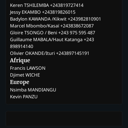
Keren TSHILEMBA +243819727414
Jessy EKAMBO +243819826015
Badylon KAWANDA /Kikwit +243982810901
Marcel Mbombo/Kasaï +243838672087
Gloire TSONGO / Beni +243 975 595 487
Guillaume MABALA/Haut Katanga +243
898914140
Olivier OKANDE/Ituri +243897145191
Afrique
Francis LAWSON
Djimet WICHE
Europe
Nsimba MANDIANGU
Kevin PANZU