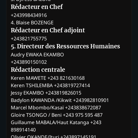
Rédacteur en Chef
+243998434916
4. Blaise BOZENGE
Rédacteur en Chef adjoint
+243821755775
5. Directeur des Ressources Humaines
Audry EWAKA EKAMBO
+243890150102
Rédaction centrale
Keren MAWETE +243 821630168
Keren TSHILEMBA +243819727414
Jessy EKAMBO +243819826015
Badylon KAWANDA /Kikwit +243982810901
Marcel Mbombo/Kasaï +243838672087
Gloire TSONGO / Beni +243 975 595 487
Guillaume MABALA/Haut Katanga +243
898914140
Olivier OKANDE/Ituri +243897145191