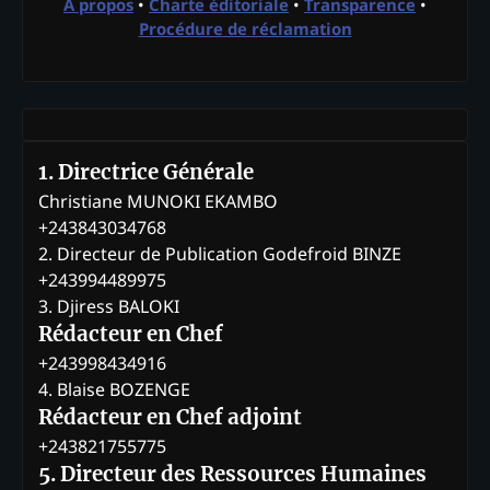
À propos
•
Charte éditoriale
•
Transparence
•
Procédure de réclamation
1. Directrice Générale
Christiane MUNOKI EKAMBO
+243843034768
2. Directeur de Publication Godefroid BINZE
+243994489975
3. Djiress BALOKI
Rédacteur en Chef
+243998434916
4. Blaise BOZENGE
Rédacteur en Chef adjoint
+243821755775
5. Directeur des Ressources Humaines