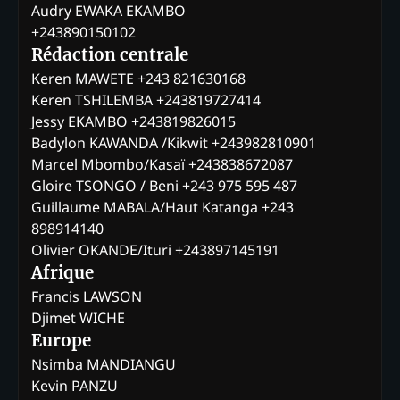
Audry EWAKA EKAMBO
+243890150102
Rédaction centrale
Keren MAWETE +243 821630168
Keren TSHILEMBA +243819727414
Jessy EKAMBO +243819826015
Badylon KAWANDA /Kikwit +243982810901
Marcel Mbombo/Kasaï +243838672087
Gloire TSONGO / Beni +243 975 595 487
Guillaume MABALA/Haut Katanga +243
898914140
Olivier OKANDE/Ituri +243897145191
Afrique
Francis LAWSON
Djimet WICHE
Europe
Nsimba MANDIANGU
Kevin PANZU