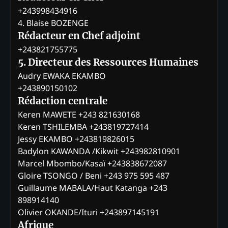
+243998434916
4. Blaise BOZENGE
Rédacteur en Chef adjoint
+243821755775
5. Directeur des Ressources Humaines
Audry EWAKA EKAMBO
+243890150102
Rédaction centrale
Keren MAWETE +243 821630168
Keren TSHILEMBA +243819727414
Jessy EKAMBO +243819826015
Badylon KAWANDA /Kikwit +243982810901
Marcel Mbombo/Kasaï +243838672087
Gloire TSONGO / Beni +243 975 595 487
Guillaume MABALA/Haut Katanga +243
898914140
Olivier OKANDE/Ituri +243897145191
Afrique