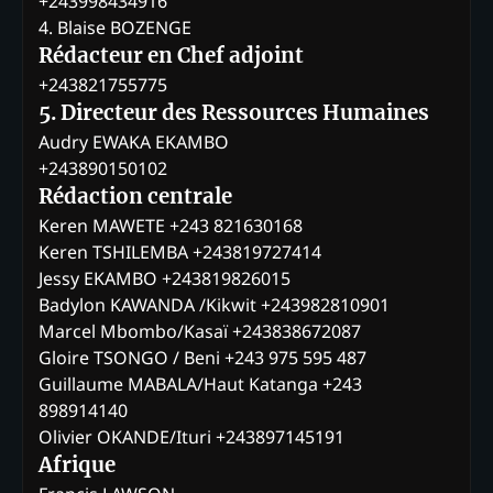
+243998434916
4. Blaise BOZENGE
Rédacteur en Chef adjoint
+243821755775
5. Directeur des Ressources Humaines
Audry EWAKA EKAMBO
+243890150102
Rédaction centrale
Keren MAWETE +243 821630168
Keren TSHILEMBA +243819727414
Jessy EKAMBO +243819826015
Badylon KAWANDA /Kikwit +243982810901
Marcel Mbombo/Kasaï +243838672087
Gloire TSONGO / Beni +243 975 595 487
Guillaume MABALA/Haut Katanga +243
898914140
Olivier OKANDE/Ituri +243897145191
Afrique