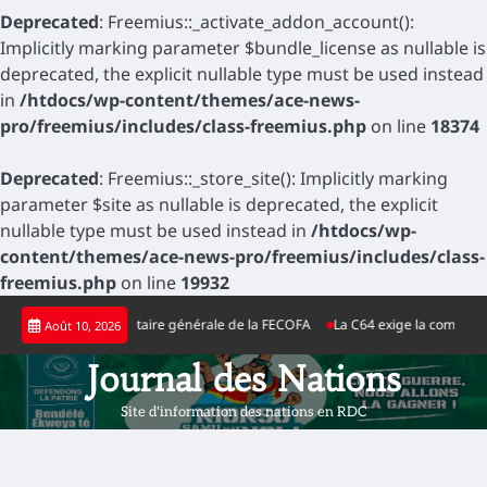
Deprecated
: Freemius::_activate_addon_account():
Implicitly marking parameter $bundle_license as nullable is
deprecated, the explicit nullable type must be used instead
in
/htdocs/wp-content/themes/ace-news-
pro/freemius/includes/class-freemius.php
on line
18374
Deprecated
: Freemius::_store_site(): Implicitly marking
parameter $site as nullable is deprecated, the explicit
nullable type must be used instead in
/htdocs/wp-
content/themes/ace-news-pro/freemius/includes/class-
freemius.php
on line
19932
Skip
hwa nommée secrétaire générale de la FECOFA
La C64 exige la comparution
Août 10, 2026
to
content
Journal des Nations
Site d'information des nations en RDC