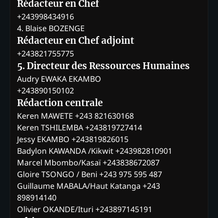
Rédacteur en Chef
+243998434916
4. Blaise BOZENGE
Rédacteur en Chef adjoint
+243821755775
5. Directeur des Ressources Humaines
Audry EWAKA EKAMBO
+243890150102
Rédaction centrale
Keren MAWETE +243 821630168
Keren TSHILEMBA +243819727414
Jessy EKAMBO +243819826015
Badylon KAWANDA /Kikwit +243982810901
Marcel Mbombo/Kasaï +243838672087
Gloire TSONGO / Beni +243 975 595 487
Guillaume MABALA/Haut Katanga +243
898914140
Olivier OKANDE/Ituri +243897145191