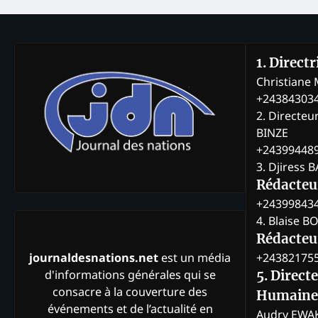
1. Direct
Christian
+24384303
2. Directeu
BINZE
+24399448
3. Djiress 
Rédacteu
+24399843
4. Blaise 
Rédacteur
+24382175
journaldesnations.net
est un média
d'informations générales qui se
5. Direct
consacre à la couverture des
Humaine
événements et de l’actualité en
Audry EWA