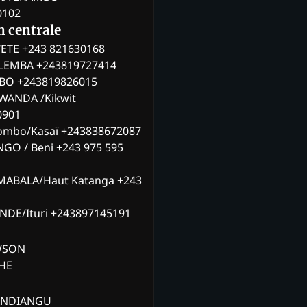
0102
n centrale
ETE +243 821630168
ILEMBA +243819727414
MBO +243819826015
WANDA /Kikwit
0901
ombo/Kasaï +243838672087
NGO / Beni +243 975 595
MABALA/Haut Katanga +243
ANDE/Ituri +243897145191
AWSON
CHE
ANDIANGU