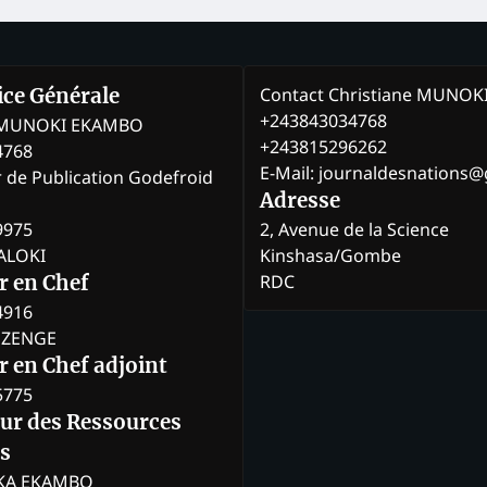
Contact Christiane MUNO
rice Générale
+243843034768
e MUNOKI EKAMBO
+243815296262
4768
E-Mail: journaldesnations
r de Publication Godefroid
Adresse
9975
2, Avenue de la Science
BALOKI
Kinshasa/Gombe
RDC
r en Chef
4916
BOZENGE
 en Chef adjoint
5775
eur des Ressources
s
KA EKAMBO