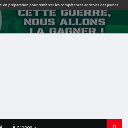
en préparation pour renforcer les compétences agricoles des jeunes
Footba
té
À propos