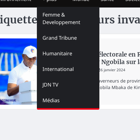
Femme &
iquette :
Gouverneurs inva
Developpement
Grand Tribune
ELECTION
Humanitaire
Fraude électorale en
Gentiny Ngobila sur la
International
redaction
6 janvier 2024
Quatre gouverneurs de provinc
JDN TV
Gentiny Ngobila Mbaka de Ki
Médias