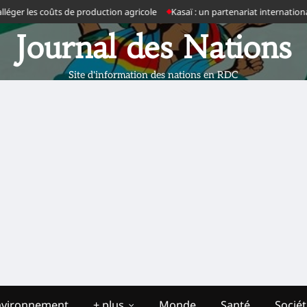
ger les coûts de production agricole
Kasaï : un partenariat international 
Journal des Nations
Site d'information des nations en RDC
nvironnement
+ plus
Monde
Santé
Socié