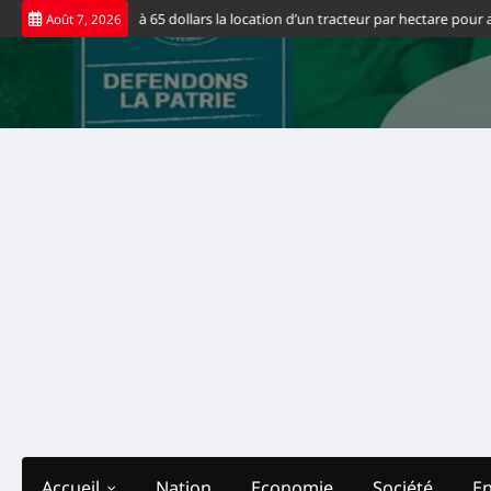
Skip
ouvernement fixe à 65 dollars la location d’un tracteur par hectare pour allé
Août 7, 2026
to
content
Accueil
Nation
Economie
Société
E