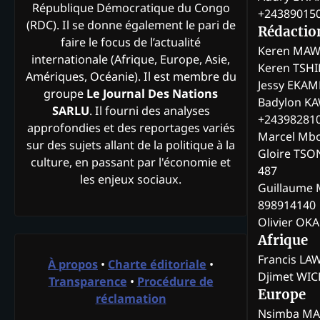
République Démocratique du Congo
+24389015
(RDC). Il se donne également le pari de
Rédactio
faire le focus de l’actualité
Keren MAW
internationale (Afrique, Europe, Asie,
Keren TSH
Amériques, Océanie). Il est membre du
Jessy EKA
groupe
Le Journal Des Nations
Badylon KA
SARLU
. Il fourni des analyses
+24398281
approfondies et des reportages variés
Marcel Mb
sur des sujets allant de la politique à la
Gloire TSO
culture, en passant par l'économie et
487
les enjeux sociaux.
Guillaume 
898914140
Olivier OK
Afrique
Francis L
À propos
•
Charte éditoriale
•
Djimet WI
Transparence
•
Procédure de
Europe
réclamation
Nsimba M