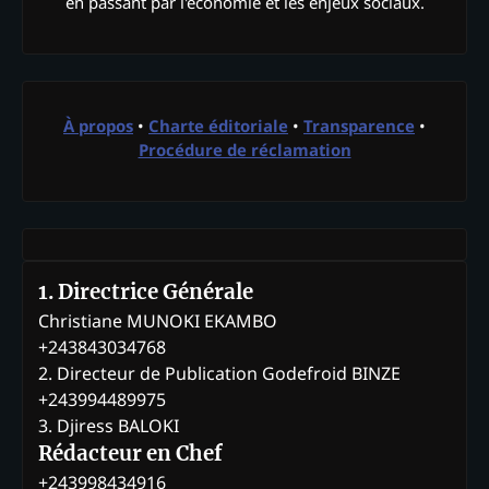
en passant par l'économie et les enjeux sociaux.
À propos
•
Charte éditoriale
•
Transparence
•
Procédure de réclamation
1. Directrice Générale
Christiane MUNOKI EKAMBO
+243843034768
2. Directeur de Publication Godefroid BINZE
+243994489975
3. Djiress BALOKI
Rédacteur en Chef
+243998434916