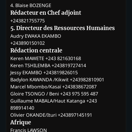
4. Blaise BOZENGE
Rédacteur en Chef adjoint
+243821755775
5. Directeur des Ressources Humaines
Audry EWAKA EKAMBO
+243890150102
Rédaction centrale
Keren MAWETE +243 821630168
Keren TSHILEMBA +243819727414
Jessy EKAMBO +243819826015
Badylon KAWANDA /Kikwit +243982810901
Marcel Mbombo/Kasaï +243838672087
Gloire TSONGO / Beni +243 975 595 487
Guillaume MABALA/Haut Katanga +243
898914140
Olivier OKANDE/Ituri +243897145191
Afrique
Francis LAWSON