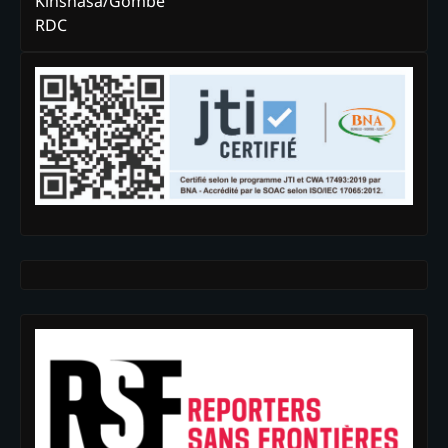
Kinshasa/Gombe
RDC