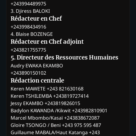
+243994489975
3. Djiress BALOKI
Rédacteur en Chef
+243998434916
4. Blaise BOZENGE
Rédacteur en Chef adjoint
+243821755775
5. Directeur des Ressources Humaines
Audry EWAKA EKAMBO
+243890150102
Rédaction centrale
Keren MAWETE +243 821630168
Keren TSHILEMBA +243819727414
Jessy EKAMBO +243819826015
Badylon KAWANDA /Kikwit +243982810901
Marcel Mbombo/Kasaï +243838672087
Gloire TSONGO / Beni +243 975 595 487
Guillaume MABALA/Haut Katanga +243