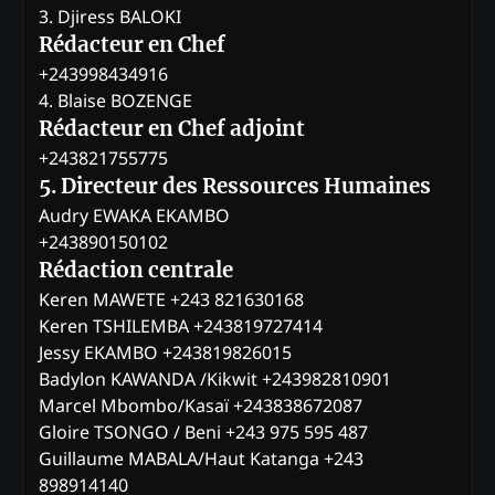
3. Djiress BALOKI
Rédacteur en Chef
+243998434916
4. Blaise BOZENGE
Rédacteur en Chef adjoint
+243821755775
5. Directeur des Ressources Humaines
Audry EWAKA EKAMBO
+243890150102
Rédaction centrale
Keren MAWETE +243 821630168
Keren TSHILEMBA +243819727414
Jessy EKAMBO +243819826015
Badylon KAWANDA /Kikwit +243982810901
Marcel Mbombo/Kasaï +243838672087
Gloire TSONGO / Beni +243 975 595 487
Guillaume MABALA/Haut Katanga +243
898914140