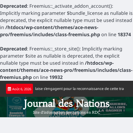
Deprecated
: Freemius::_activate_addon_account():
Implicitly marking parameter $bundle_license as nullable is
deprecated, the explicit nullable type must be used instead
in
/htdocs/wp-content/themes/ace-news-
pro/freemius/includes/class-freemius.php
on line
18374
Deprecated
: Freemius::_store_site(): Implicitly marking
parameter $site as nullable is deprecated, the explicit
nullable type must be used instead in
/htdocs/wp-
content/themes/ace-news-pro/freemius/includes/class-
freemius.php
on line
19932
Skip
s d’origine congolaise s’engagent pour la reconnaissance de cette tragédie
F
Août 6, 2026
to
content
Journal des Nations
Site d'information des nations en RDC