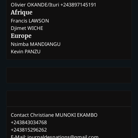
Olivier OKANDE/Ituri +243897145191
Afrique
Francis LAWSON
Djimet WICHE
Europe
Nsimba MANDIANGU
Kevin PANZU
Contact Christiane MUNOKI EKAMBO
+243843034768
+243815296262
E-Mail: journaldesnations@gmail.com