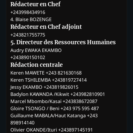
Rédacteur en Chef
+243998434916
4. Blaise BOZENGE
Rédacteur en Chef adjoint
+243821755775
5. Directeur des Ressources Humaines
Audry EWAKA EKAMBO
+243890150102
Rédaction centrale
Keren MAWETE +243 821630168
Keren TSHILEMBA +243819727414
Jessy EKAMBO +243819826015
Badylon KAWANDA /Kikwit +243982810901
Marcel Mbombo/Kasaï +243838672087
Gloire TSONGO / Beni +243 975 595 487
Guillaume MABALA/Haut Katanga +243
898914140
Olivier OKANDE/Ituri +243897145191