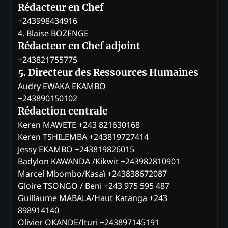
Rédacteur en Chef
+243998434916
4. Blaise BOZENGE
Rédacteur en Chef adjoint
+243821755775
5. Directeur des Ressources Humaines
Audry EWAKA EKAMBO
+243890150102
Rédaction centrale
Keren MAWETE +243 821630168
Keren TSHILEMBA +243819727414
Jessy EKAMBO +243819826015
Badylon KAWANDA /Kikwit +243982810901
Marcel Mbombo/Kasaï +243838672087
Gloire TSONGO / Beni +243 975 595 487
Guillaume MABALA/Haut Katanga +243
898914140
Olivier OKANDE/Ituri +243897145191