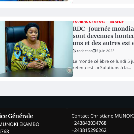
ENVIRONNEMENT
URGENT
RDC-Journée mondiale
sont devenues honteu
uns et des autres est
redaction
5 juin 2023
Le monde célèbre ce lundi 5 j
retenu est : « Solutions à la…
Contact Christiane MUNO
rice Générale
+243843034768
e MUNOKI EKAMBO
+243815296262
4768