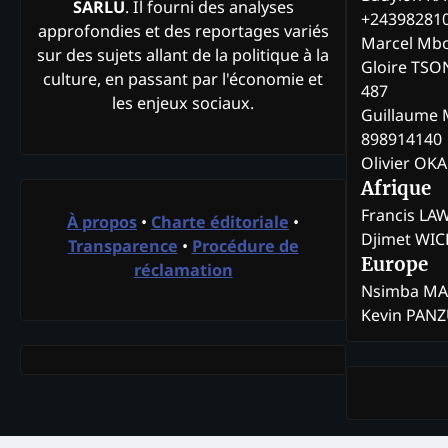
SARLU
. Il fourni des analyses
+24398281
approfondies et des reportages variés
Marcel Mb
sur des sujets allant de la politique à la
Gloire TSO
culture, en passant par l'économie et
487
les enjeux sociaux.
Guillaume 
898914140
Olivier OK
Afrique
Francis L
À propos
•
Charte éditoriale
•
Djimet WI
Transparence
•
Procédure de
Europe
réclamation
Nsimba M
Kevin PAN