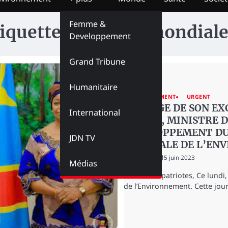
Femme &
iquette :
Journée mondial
Developpement
Grand Tribune
Humanitaire
ENVIRONNEMENT
URGENT
MESSAGE DE SON EX
International
D’ETAT, MINISTRE 
DEVELOPPEMENT DUR
JDN TV
MONDIALE DE L’EN
redaction
5 juin 2023
Médias
Chers Compatriotes, Ce lundi,
de l’Environnement. Cette jou