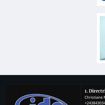
1. Direct
Christian
+24384303