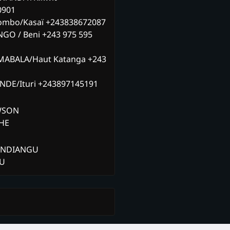
0901
ombo/Kasaï +243838672087
NGO / Beni +243 975 595
MABALA/Haut Katanga +243
ANDE/Ituri +243897145191
AWSON
CHE
ANDIANGU
ZU