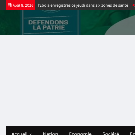
Skip
aux cas positifs d’Ebola enregistrés ce jeudi dans six zones de santé
Spor
Août 8, 2026
to
content
Accueil
Nation
Economie
Société
E