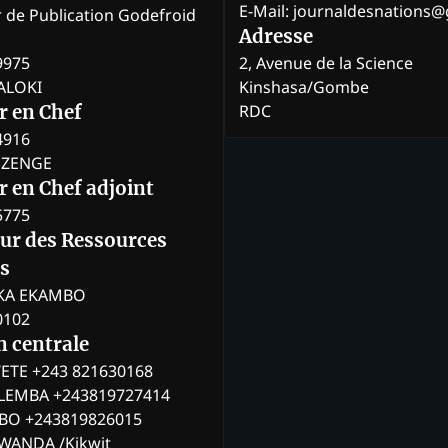
E-Mail: journaldesnations
r de Publication Godefroid
Adresse
9975
2, Avenue de la Science
BALOKI
Kinshasa/Gombe
RDC
r en Chef
4916
BOZENGE
 en Chef adjoint
5775
eur des Ressources
s
KA EKAMBO
0102
n centrale
ETE +243 821630168
ILEMBA +243819727414
MBO +243819826015
WANDA /Kikwit