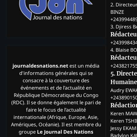
2. Directeu
BINZE
+24399448
3. Djiress 
Rédacteu
+24399843
4. Blaise 
Rédacteur
+24382175
journaldesnations.net
est un média
d'informations générales qui se
5. Direct
consacre à la couverture des
Humaine
événements et de l’actualité en
Audry EWA
République Démocratique du Congo
+24389015
(RDC). Il se donne également le pari de
Rédactio
faire le focus de l’actualité
Keren MAW
internationale (Afrique, Europe, Asie,
Keren TSH
Amériques, Océanie). Il est membre du
Jessy EKA
groupe
Le Journal Des Nations
Badylon KA