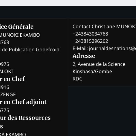
Contact Christiane MUNO
rice Générale
+243843034768
e MUNOKI EKAMBO
+243815296262
4768
E-Mail: journaldesnations
r de Publication Godefroid
Adresse
9975
2, Avenue de la Science
BALOKI
Kinshasa/Gombe
RDC
r en Chef
4916
BOZENGE
 en Chef adjoint
5775
eur des Ressources
s
KA EKAMBO