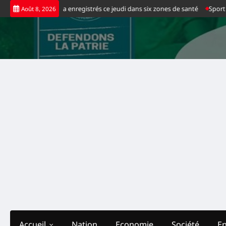
Skip
as positifs d’Ebola enregistrés ce jeudi dans six zones de santé
Sport : l
Août 8, 2026
to
content
Accueil
Nation
Economie
Société
E