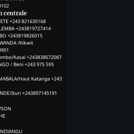
0102
n centrale
ETE +243 821630168
ILEMBA +243819727414
MBO +243819826015
WANDA /Kikwit
0901
ombo/Kasaï +243838672087
NGO / Beni +243 975 595
MABALA/Haut Katanga +243
ANDE/Ituri +243897145191
AWSON
CHE
ANDIANGU