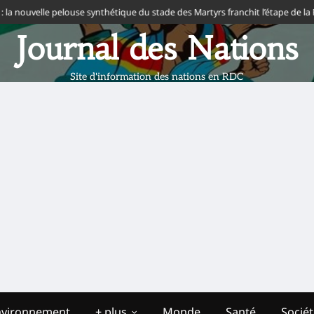
a nouvelle pelouse synthétique du stade des Martyrs franchit l’étape de la FIF
Journal des Nations
Site d'information des nations en RDC
nvironnement
+ plus
Monde
Santé
Socié