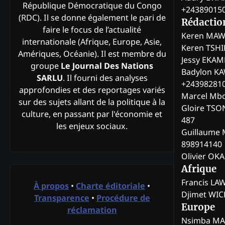
République Démocratique du Congo
+24389015
(RDC). Il se donne également le pari de
Rédactio
faire le focus de l’actualité
Keren MAW
internationale (Afrique, Europe, Asie,
Keren TSH
Amériques, Océanie). Il est membre du
Jessy EKA
groupe
Le Journal Des Nations
Badylon KA
SARLU
. Il fourni des analyses
+24398281
approfondies et des reportages variés
Marcel Mb
sur des sujets allant de la politique à la
Gloire TSO
culture, en passant par l'économie et
487
les enjeux sociaux.
Guillaume 
898914140
Olivier OK
Afrique
Francis L
À propos
•
Charte éditoriale
•
Djimet WI
Transparence
•
Procédure de
Europe
réclamation
Nsimba M