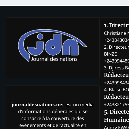
1. Direct
Christian
+24384303
2. Directeu
BINZE
+24399448
3. Djiress 
Rédacteu
+24399843
4. Blaise 
Rédacteur
+24382175
journaldesnations.net
est un média
d'informations générales qui se
5. Direct
consacre à la couverture des
Humaine
événements et de l’actualité en
Audry EWA