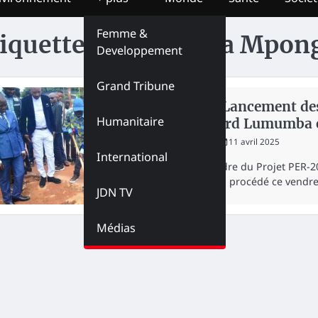
Femme &
iquette :
Kamuanga Mpon
Developpement
Grand Tribune
NATION
Kasaï : Lancement des
Humanitaire
boulevard Lumumba 
redaction
11 avril 2025
International
Dans le cadre du Projet PER-2
Mukendi, a procédé ce vendr
JDN TV
Médias