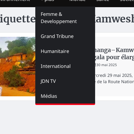
Femme &
iquette :
Kanaga-Kamwes
Developpement
Grand Tribune
NATION
RN1 Kananga–Kamwesh
Humanitaire
Mukangala pour élarg
redaction
30 mai 2025
International
Depuis mercredi 29 mai 2025, 
JDN TV
d’ouverture de la Route Natio
Médias