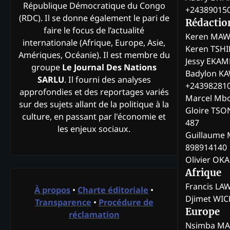
République Démocratique du Congo
+24389015
(RDC). Il se donne également le pari de
Rédactio
faire le focus de l’actualité
Keren MAW
internationale (Afrique, Europe, Asie,
Keren TSH
Amériques, Océanie). Il est membre du
Jessy EKA
groupe
Le Journal Des Nations
Badylon KA
SARLU
. Il fourni des analyses
+24398281
approfondies et des reportages variés
Marcel Mb
sur des sujets allant de la politique à la
Gloire TSO
culture, en passant par l'économie et
487
les enjeux sociaux.
Guillaume 
898914140
Olivier OK
Afrique
Francis L
À propos
•
Charte éditoriale
•
Djimet WI
Transparence
•
Procédure de
Europe
réclamation
Nsimba M