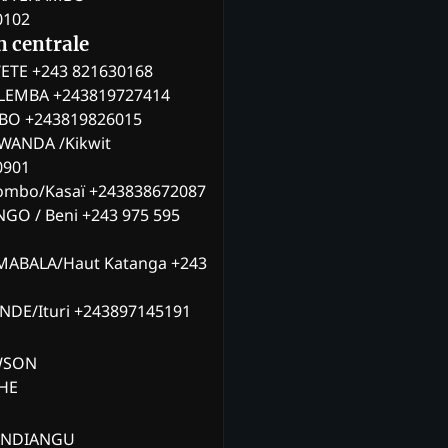
0102
n centrale
ETE +243 821630168
ILEMBA +243819727414
MBO +243819826015
WANDA /Kikwit
0901
ombo/Kasaï +243838672087
NGO / Beni +243 975 595
MABALA/Haut Katanga +243
ANDE/Ituri +243897145191
AWSON
CHE
ANDIANGU