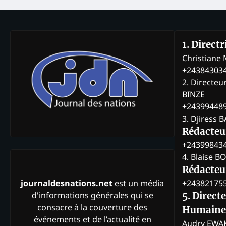
1. Direct
Christian
+24384303
2. Directeu
BINZE
+24399448
3. Djiress 
Rédacteu
+24399843
4. Blaise 
Rédacteur
+24382175
journaldesnations.net
est un média
d'informations générales qui se
5. Direct
consacre à la couverture des
Humaine
événements et de l’actualité en
Audry EWA