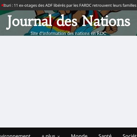
turi : 11 ex-otages des ADF libérés par les FARDC retrouvent leurs familles à 
Journal des Nations
Site d'information des nations en RDC
nvironnement
+ plus
Monde
Santé
Socié