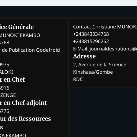
Contact Christiane MUNO
rice Générale
+243843034768
e MUNOKI EKAMBO
+243815296262
4768
E-Mail: journaldesnations
r de Publication Godefroid
Adresse
9975
2, Avenue de la Science
BALOKI
Kinshasa/Gombe
RDC
r en Chef
4916
BOZENGE
 en Chef adjoint
5775
eur des Ressources
s
KA EKAMBO