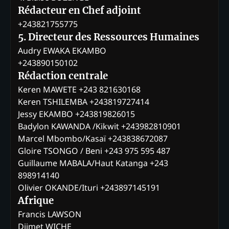
Rédacteur en Chef adjoint
+243821755775
5. Directeur des Ressources Humaines
Audry EWAKA EKAMBO
+243890150102
Rédaction centrale
Keren MAWETE +243 821630168
Keren TSHILEMBA +243819727414
Jessy EKAMBO +243819826015
Badylon KAWANDA /Kikwit +243982810901
Marcel Mbombo/Kasaï +243838672087
Gloire TSONGO / Beni +243 975 595 487
Guillaume MABALA/Haut Katanga +243
898914140
Olivier OKANDE/Ituri +243897145191
Afrique
Francis LAWSON
Djimet WICHE