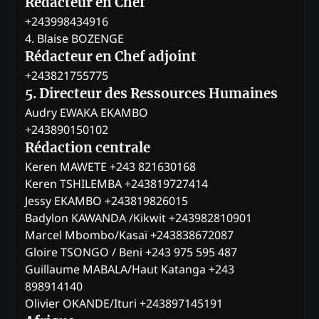
Rédacteur en Chef
+243998434916
4. Blaise BOZENGE
Rédacteur en Chef adjoint
+243821755775
5. Directeur des Ressources Humaines
Audry EWAKA EKAMBO
+243890150102
Rédaction centrale
Keren MAWETE +243 821630168
Keren TSHILEMBA +243819727414
Jessy EKAMBO +243819826015
Badylon KAWANDA /Kikwit +243982810901
Marcel Mbombo/Kasaï +243838672087
Gloire TSONGO / Beni +243 975 595 487
Guillaume MABALA/Haut Katanga +243
898914140
Olivier OKANDE/Ituri +243897145191