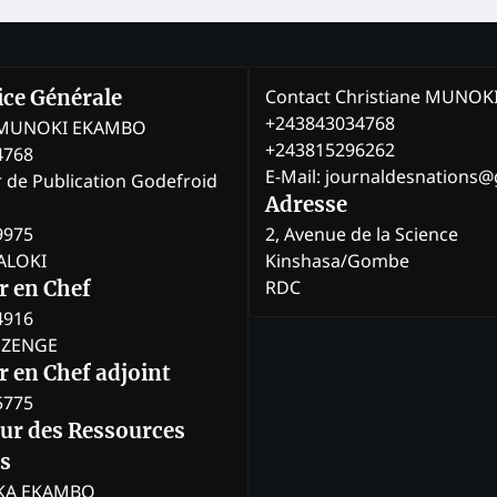
Contact Christiane MUNO
rice Générale
+243843034768
e MUNOKI EKAMBO
+243815296262
4768
E-Mail: journaldesnations
r de Publication Godefroid
Adresse
9975
2, Avenue de la Science
BALOKI
Kinshasa/Gombe
RDC
r en Chef
4916
BOZENGE
 en Chef adjoint
5775
eur des Ressources
s
KA EKAMBO