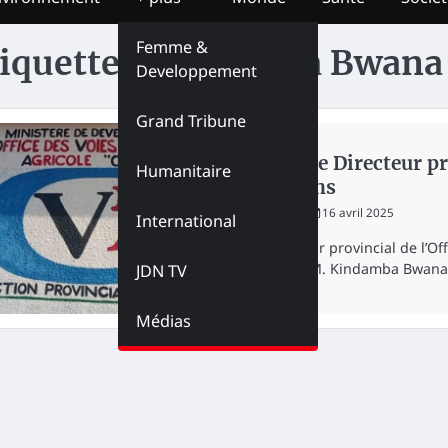
Femme &
iquette :
Kindamba Bwana
Developpement
Grand Tribune
NATION
Kasaï : le Directeur 
Humanitaire
fonctions
redaction
16 avril 2025
International
Le Directeur provincial de l’O
du Kasaï, M. Kindamba Bwan
JDN TV
Médias