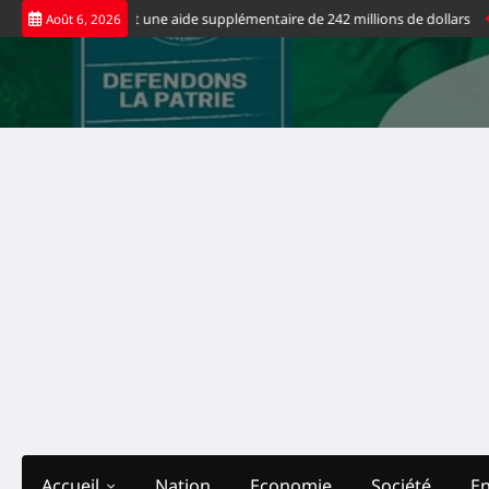
Skip
es USA débloquent une aide supplémentaire de 242 millions de dollars
Tour
Août 6, 2026
to
content
Accueil
Nation
Economie
Société
E