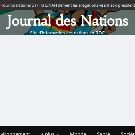
noi national U17 : la LINAFJ dément les allégations visant son président et ap
Journal des Nations
Site d'information des nations en RDC
nvironnement
+ plus
Monde
Santé
Socié