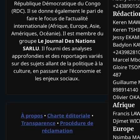
République Démocratique du Congo
+24389015
(RDC). Il se donne également le pari de
Rédactio
faire le focus de l’actualité
Keren MAW
internationale (Afrique, Europe, Asie,
Keren TSH
Amériques, Océanie). Il est membre du
Jessy EKA
groupe
Le Journal Des Nations
Badylon KA
SARLU
. Il fourni des analyses
+24398281
approfondies et des reportages variés
Marcel Mb
sur des sujets allant de la politique à la
Gloire TSO
culture, en passant par l'économie et
487
les enjeux sociaux.
Guillaume 
898914140
Olivier OK
Afrique
Francis L
À propos
•
Charte éditoriale
•
Djimet WI
Transparence
•
Procédure de
Europe
réclamation
Nsimba M