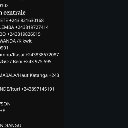
0102
n centrale
ETE +243 821630168
ILEMBA +243819727414
MBO +243819826015
WANDA /Kikwit
0901
ombo/Kasaï +243838672087
NGO / Beni +243 975 595
MABALA/Haut Katanga +243
ANDE/Ituri +243897145191
AWSON
CHE
ANDIANGU