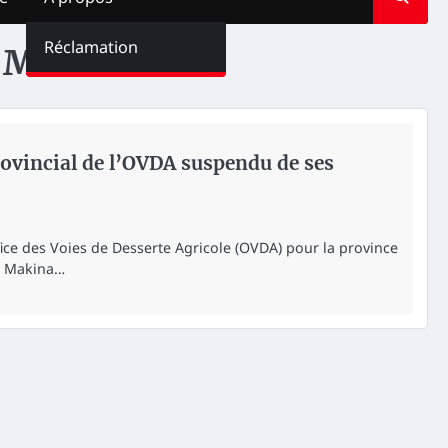
Réclamation
 Makina
provincial de l’OVDA suspendu de ses
ffice des Voies de Desserte Agricole (OVDA) pour la province
a Makina…