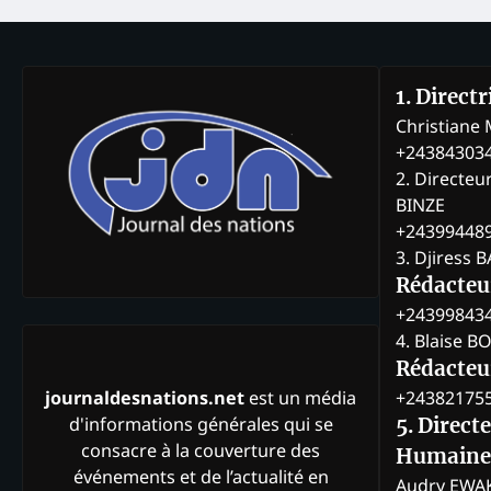
1. Direct
Christian
+24384303
2. Directeu
BINZE
+24399448
3. Djiress 
Rédacteu
+24399843
4. Blaise 
Rédacteur
+24382175
journaldesnations.net
est un média
d'informations générales qui se
5. Direct
consacre à la couverture des
Humaine
événements et de l’actualité en
Audry EWA