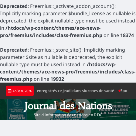
Deprecated
: Freemius::_activate_addon_account():
Implicitly marking parameter $bundle_license as nullable is
deprecated, the explicit nullable type must be used instead
in
/htdocs/wp-content/themes/ace-news-
pro/freemius/includes/class-freemius.php
on line
18374
Deprecated
: Freemius::_store_site(): Implicitly marking
parameter $site as nullable is deprecated, the explicit
nullable type must be used instead in
/htdocs/wp-
content/themes/ace-news-pro/freemius/includes/class-
freemius.php
on line
19932
Skip
positifs d’Ebola enregistrés ce jeudi dans six zones de santé
Sport : la nou
Août 8, 2026
to
content
Journal des Nations
Site d'information des nations en RDC