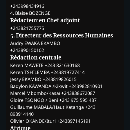
+243998434916
4. Blaise BOZENGE
Rédacteur en Chef adjoint
+243821755775
5. Directeur des Ressources Humaines
Audry EWAKA EKAMBO
+243890150102
Rédaction centrale
Keren MAWETE +243 821630168
Keren TSHILEMBA +243819727414
Jessy EKAMBO +243819826015
Badylon KAWANDA /Kikwit +243982810901
Marcel Mbombo/Kasaï +243838672087
Gloire TSONGO / Beni +243 975 595 487
Guillaume MABALA/Haut Katanga +243
898914140
Olivier OKANDE/Ituri +243897145191
Afrique