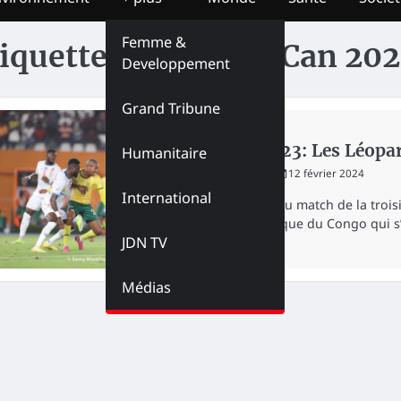
Femme &
iquette :
Léopards Can 202
Developpement
Grand Tribune
SPORT
CAN 2023: Les Léopard
Humanitaire
redaction
12 février 2024
International
Au terme du match de la trois
Démocratique du Congo qui s
JDN TV
Médias