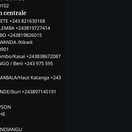
0102
n centrale
ETE +243 821630168
ILEMBA +243819727414
MBO +243819826015
WANDA /Kikwit
0901
ombo/Kasaï +243838672087
NGO / Beni +243 975 595
MABALA/Haut Katanga +243
ANDE/Ituri +243897145191
AWSON
CHE
ANDIANGU