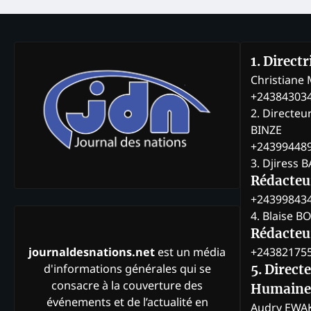
1. Direct
Christian
+24384303
2. Directeu
BINZE
+24399448
3. Djiress 
Rédacteu
+24399843
4. Blaise 
Rédacteur
+24382175
journaldesnations.net
est un média
d'informations générales qui se
5. Direct
consacre à la couverture des
Humaine
événements et de l’actualité en
Audry EWA