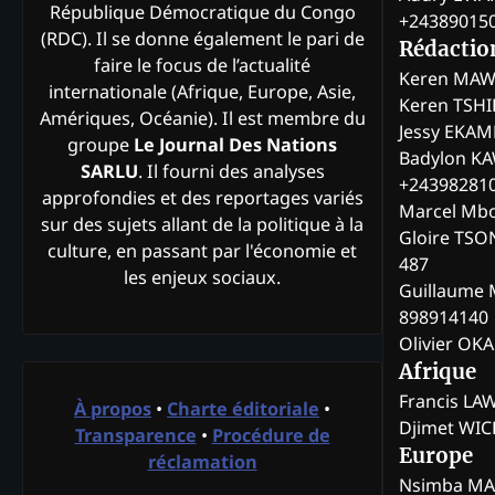
République Démocratique du Congo
+24389015
(RDC). Il se donne également le pari de
Rédactio
faire le focus de l’actualité
Keren MAW
internationale (Afrique, Europe, Asie,
Keren TSH
Amériques, Océanie). Il est membre du
Jessy EKA
groupe
Le Journal Des Nations
Badylon KA
SARLU
. Il fourni des analyses
+24398281
approfondies et des reportages variés
Marcel Mb
sur des sujets allant de la politique à la
Gloire TSO
culture, en passant par l'économie et
487
les enjeux sociaux.
Guillaume 
898914140
Olivier OK
Afrique
Francis L
À propos
•
Charte éditoriale
•
Djimet WI
Transparence
•
Procédure de
Europe
réclamation
Nsimba M