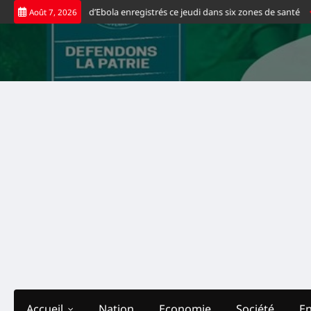
Skip
eaux cas positifs d’Ebola enregistrés ce jeudi dans six zones de santé
Spo
Août 7, 2026
to
content
Accueil
Nation
Economie
Société
E