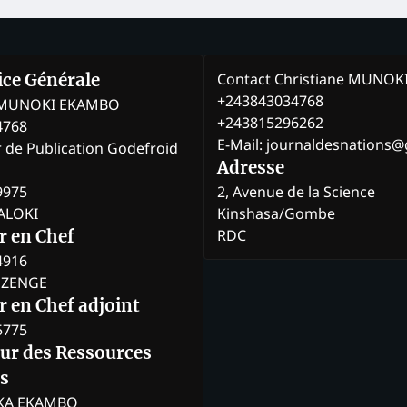
Contact Christiane MUNO
rice Générale
+243843034768
e MUNOKI EKAMBO
+243815296262
4768
E-Mail: journaldesnations
r de Publication Godefroid
Adresse
9975
2, Avenue de la Science
BALOKI
Kinshasa/Gombe
RDC
r en Chef
4916
BOZENGE
 en Chef adjoint
5775
eur des Ressources
s
KA EKAMBO