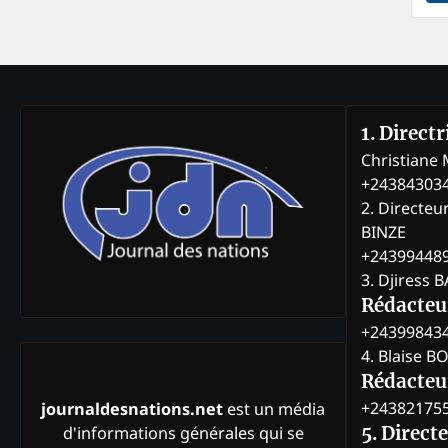
1. Direct
Christian
+24384303
2. Directeu
BINZE
+24399448
3. Djiress 
Rédacteu
+24399843
4. Blaise 
Rédacteur
+24382175
journaldesnations.net
est un média
d'informations générales qui se
5. Direct