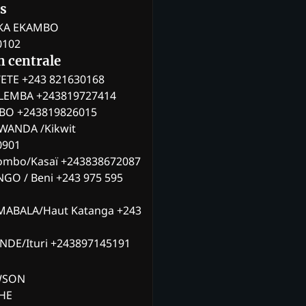
s
KA EKAMBO
0102
n centrale
ETE +243 821630168
ILEMBA +243819727414
MBO +243819826015
WANDA /Kikwit
0901
ombo/Kasaï +243838672087
NGO / Beni +243 975 595
MABALA/Haut Katanga +243
ANDE/Ituri +243897145191
AWSON
CHE