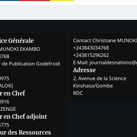
Contact Christiane MUNO
rice Générale
+243843034768
e MUNOKI EKAMBO
+243815296262
4768
E-Mail: journaldesnations
r de Publication Godefroid
Adresse
9975
2, Avenue de la Science
BALOKI
Kinshasa/Gombe
RDC
r en Chef
4916
BOZENGE
 en Chef adjoint
5775
eur des Ressources