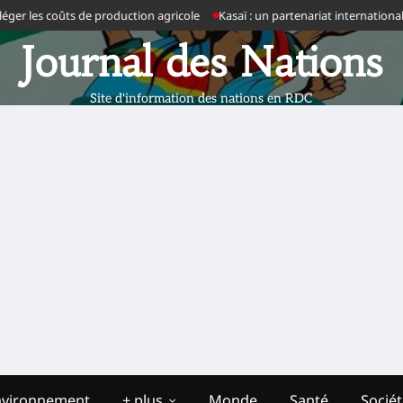
er les coûts de production agricole
Kasaï : un partenariat international 
Journal des Nations
Site d'information des nations en RDC
nvironnement
+ plus
Monde
Santé
Socié