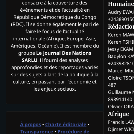
consacre à la couverture des
Humaine
événements et de l’actualité en
Audry EWA
République Démocratique du Congo
+24389015
(RDC). Il se donne également le pari de
Rédactio
faire le focus de l’actualité
Keren MAW
internationale (Afrique, Europe, Asie,
Keren TSH
Amériques, Océanie). Il est membre du
Jessy EKA
groupe
Le Journal Des Nations
Badylon KA
SARLU
. Il fourni des analyses
+24398281
approfondies et des reportages variés
Marcel Mb
sur des sujets allant de la politique à la
Gloire TSO
culture, en passant par l'économie et
487
les enjeux sociaux.
Guillaume 
898914140
Olivier OK
Afrique
Francis L
À propos
•
Charte éditoriale
•
Djimet WI
Transparence
•
Procédure de