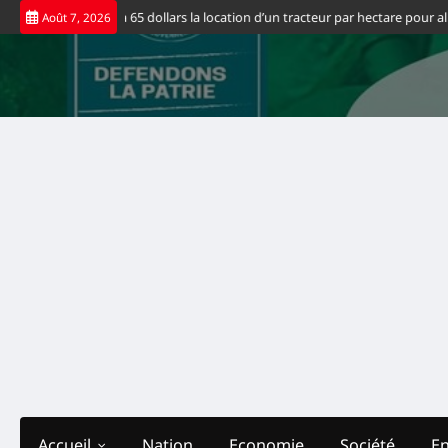
Skip
uvernement fixe à 65 dollars la location d’un tracteur par hectare pour allég
Août 7, 2026
to
content
Accueil
Nation
Economie
Société
E