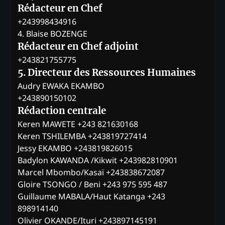
Rédacteur en Chef
+243998434916
4. Blaise BOZENGE
Rédacteur en Chef adjoint
+243821755775
5. Directeur des Ressources Humaines
Audry EWAKA EKAMBO
+243890150102
Rédaction centrale
Keren MAWETE +243 821630168
Keren TSHILEMBA +243819727414
Jessy EKAMBO +243819826015
Badylon KAWANDA /Kikwit +243982810901
Marcel Mbombo/Kasaï +243838672087
Gloire TSONGO / Beni +243 975 595 487
Guillaume MABALA/Haut Katanga +243
898914140
Olivier OKANDE/Ituri +243897145191